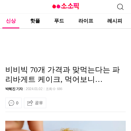
신상
핫플
푸드
라이프
레시피
비비빅 70개 가격과 맞먹는다는 파
리바게트 케이크, 먹어보니…
박혜진 기자
2024.01.02
조회수
686
공유
0