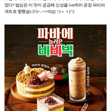
었다? 밥심은 이 맛이 궁금해 신상을 Get하러 곧장 파리바
게트로 향했습니다~. ─=≡Σ((( つ＞＜)つ