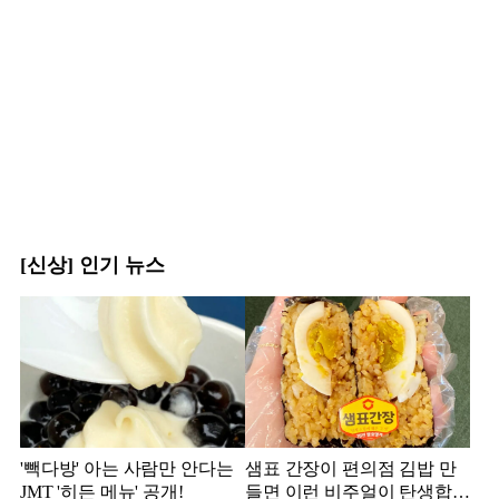
[신상] 인기 뉴스
'빽다방' 아는 사람만 안다는
샘표 간장이 편의점 김밥 만
JMT '히든 메뉴' 공개!
들면 이런 비주얼이 탄생합니