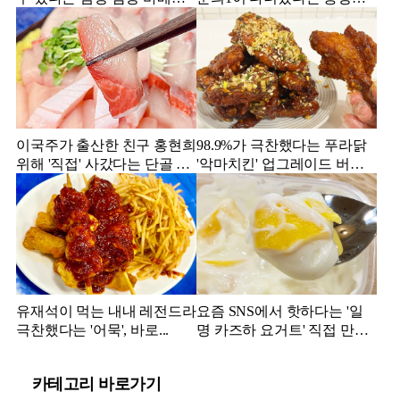
맛집 4
맛집
이국주가 출산한 친구 홍현희
98.9%가 극찬했다는 푸라닭
위해 '직접' 사갔다는 단골 횟
'악마치킨' 업그레이드 버전
집
의 실물
유재석이 먹는 내내 레전드라
요즘 SNS에서 핫하다는 '일
극찬했다는 '어묵', 바로...
명 카즈하 요거트' 직접 만들
어보니...
카테고리 바로가기