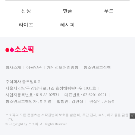
신상
핫플
푸드
라이프
레시피
회사소개
이용약관
개인정보처리방침
청소년보호정책
주식회사 블루빌리지
서울시 강남구 강남대로51길 효성해링턴타워 1031호
사업자등록번호 : 619-88-02531
대표번호 : 02-6201-0921
청소년보호책임자 : 이지영
발행인 : 강민정
편집인 : 서윤미
소소픽의 모든 콘텐츠는 저작권법의 보호를 받은 바, 무단 전재, 복사, 배포 등을 금합
니다.
© Copyright by 소소픽. All Rights Reserved.