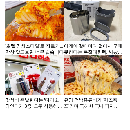
다.
'호텔 김치스타일'로 자르기...
이케아 갈때마다 없어서 구매
막상 알고보면 너무 쉽습니다
못한다는 품절대란템, 써봤더
니...
갓성비 폭발한다는 '다이소
유명 먹방유튜버가 '치즈폭
와인마개 3종' 모두 사용해본
포'라며 극찬한 국내 피자집,
결과
어디?