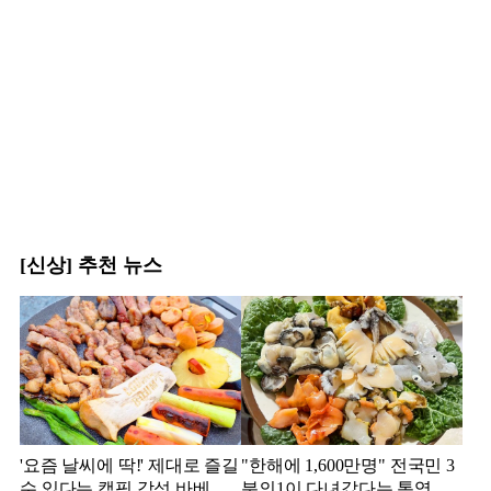
[신상] 추천 뉴스
'요즘 날씨에 딱!' 제대로 즐길
"한해에 1,600만명" 전국민 3
수 있다는 캠핑 감성 바베큐
분의1이 다녀갔다는 통영의