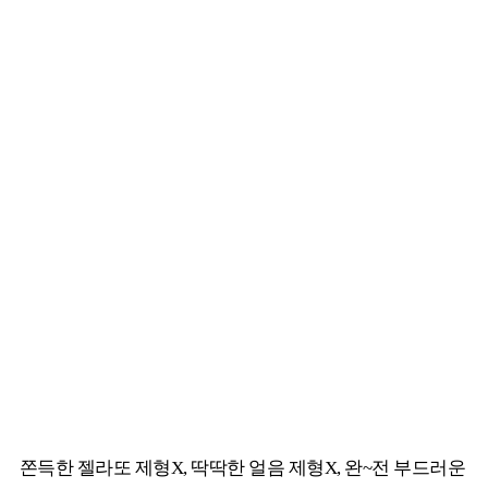
쫀득한 젤라또 제형X, 딱딱한 얼음 제형X, 완~전 부드러운