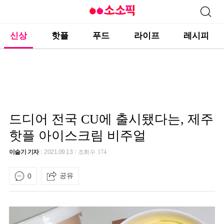
신상
핫플
푸드
라이프
레시피
드디어 전국 CU에 출시됐다는, 제주
핫플 아이스크림 비주얼
이슬기 기자
2021.09.13
조회수
174
공유
0