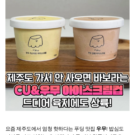
요즘 제주도에서 엄청 핫하다는 푸딩 맛집
우무
! 밥심도