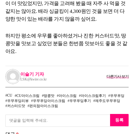
이 더 맛있었지만, 가격을 고려해 봤을 때 자주 사 먹을 것
같지는 않아요. 배라 싱글킹이 4,300원인 것을 보면 더 다
양한 맛이 있는 배라를 가지 않을까 싶어요.
하지만 평소에 우무를 좋아하셨거나 진한 커스터드맛, 땅
콩맛을 맛보고 싶었던 분들은 한번쯤 맛보아도 좋을 것 같
아요.
이슬기 기자
다른기사 보기
LSK@kwire.co.kr
CU
CU아이스크림
땅콩맛
아이스크림
아이스크림후기
우무푸딩
우무푸딩리뷰
우무푸딩아이스크림
우무푸딩후기
제주도우무푸딩
커스터드맛
편의점아이스크림
등록