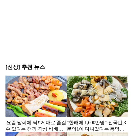
[신상] 추천 뉴스
'요즘 날씨에 딱!' 제대로 즐길
"한해에 1,600만명" 전국민 3
수 있다는 캠핑 감성 바베큐
분의1이 다녀갔다는 통영의
맛집 4
맛집