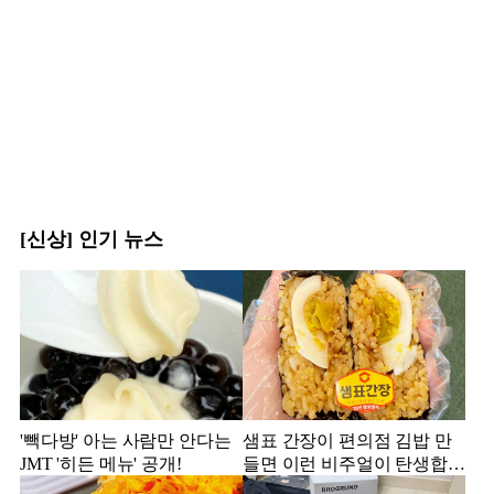
[신상] 인기 뉴스
'빽다방' 아는 사람만 안다는
샘표 간장이 편의점 김밥 만
JMT '히든 메뉴' 공개!
들면 이런 비주얼이 탄생합니
다.