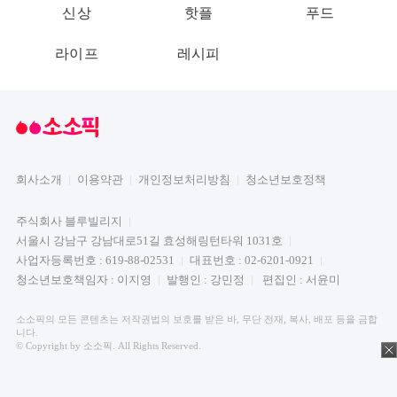
신상
핫플
푸드
라이프
레시피
회사소개
이용약관
개인정보처리방침
청소년보호정책
주식회사 블루빌리지
서울시 강남구 강남대로51길 효성해링턴타워 1031호
사업자등록번호 : 619-88-02531
대표번호 : 02-6201-0921
청소년보호책임자 : 이지영
발행인 : 강민정
편집인 : 서윤미
소소픽의 모든 콘텐츠는 저작권법의 보호를 받은 바, 무단 전재, 복사, 배포 등을 금합
니다.
© Copyright by 소소픽. All Rights Reserved.