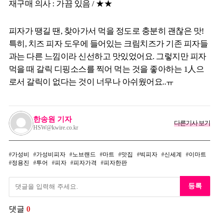
재구매 의사 : 가끔 있음 / ★★
피자가 땡길 땐, 찾아가서 먹을 정도로 충분히 괜찮은 맛!
특히, 치즈 피자 도우에 들어있는 크림치즈가 기존 피자들
과는 다른 느낌이라 신선하고 맛있었어요. 그렇지만 피자
먹을 때 갈릭 디핑소스를 찍어 먹는 것을 좋아하는 1人으
로서 갈릭이 없다는 것이 너무나 아쉬웠어요..ㅠ
한송원 기자
다른기사 보기
HSW@kwire.co.kr
가성비
가성비피자
노브랜드
마트
맛집
빅피자
신세계
이마트
정용진
투어
피자
피자가격
피자한판
등록
댓글
0