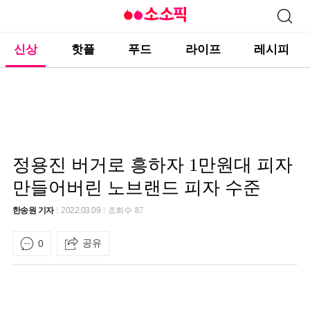
신상
핫플
푸드
라이프
레시피
정용진 버거로 흥하자 1만원대 피자
만들어버린 노브랜드 피자 수준
한송원 기자
2022.03.09
조회수
87
공유
0