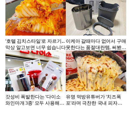
'호텔 김치스타일'로 자르기...
이케아 갈때마다 없어서 구매
막상 알고보면 너무 쉽습니다
못한다는 품절대란템, 써봤더
니...
갓성비 폭발한다는 '다이소
유명 먹방유튜버가 '치즈폭
와인마개 3종' 모두 사용해본
포'라며 극찬한 국내 피자집,
결과
어디?