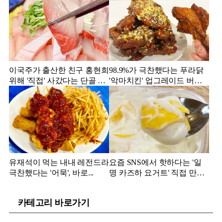
이국주가 출산한 친구 홍현희
98.9%가 극찬했다는 푸라닭
위해 '직접' 사갔다는 단골 횟
'악마치킨' 업그레이드 버전
집
의 실물
유재석이 먹는 내내 레전드라
요즘 SNS에서 핫하다는 '일
극찬했다는 '어묵', 바로...
명 카즈하 요거트' 직접 만들
어보니...
카테고리 바로가기