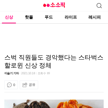
신상
핫플
푸드
라이프
레시피
스벅 직원들도 경악했다는 스타벅스
할로윈 신상 정체
이슬기 기자
2021.10.18
조회수
89
공유
0