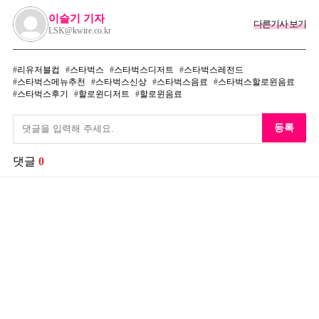
이슬기 기자
다른기사 보기
LSK@kwire.co.kr
리유저블컵
스타벅스
스타벅스디저트
스타벅스레전드
스타벅스메뉴추천
스타벅스신상
스타벅스음료
스타벅스할로윈음료
스타벅스후기
할로윈디저트
할로윈음료
등록
댓글
0