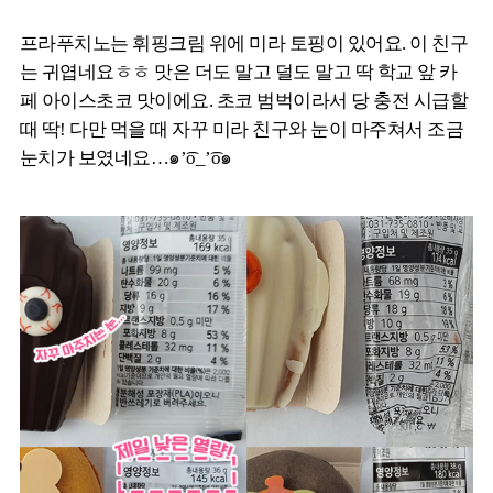
프라푸치노는 휘핑크림 위에 미라 토핑이 있어요. 이 친구
는 귀엽네요ㅎㅎ 맛은 더도 말고 덜도 말고 딱 학교 앞 카
페 아이스초코 맛이에요. 초코 범벅이라서 당 충전 시급할
때 딱! 다만 먹을 때 자꾸 미라 친구와 눈이 마주쳐서 조금
눈치가 보였네요…๑’͡o_’͡o๑