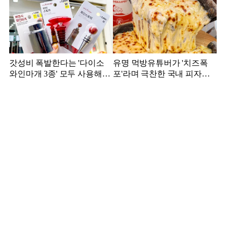
갓성비 폭발한다는 '다이소
유명 먹방유튜버가 '치즈폭
와인마개 3종' 모두 사용해본
포'라며 극찬한 국내 피자집,
결과
어디?