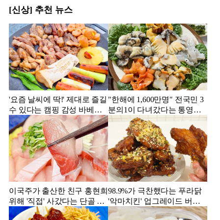
[신상] 추천 뉴스
'요즘 날씨에 딱!' 제대로 즐길
"한해에 1,600만명" 전국민 3
수 있다는 캠핑 감성 바베큐
분의1이 다녀갔다는 통영의
맛집 4
맛집
이국주가 출산한 친구 홍현희
98.9%가 극찬했다는 푸라닭
위해 '직접' 사갔다는 단골 횟
'악마치킨' 업그레이드 버전
집
의 실물