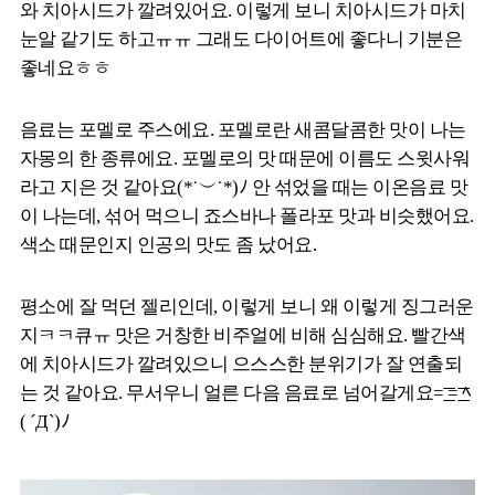
와 치아시드가 깔려있어요. 이렇게 보니 치아시드가 마치
눈알 같기도 하고ㅠㅠ 그래도 다이어트에 좋다니 기분은
좋네요ㅎㅎ
음료는 포멜로 주스에요. 포멜로란 새콤달콤한 맛이 나는
자몽의 한 종류에요. 포멜로의 맛 때문에 이름도 스윗사워
라고 지은 것 같아요(*˙︶˙*)ﾉ 안 섞었을 때는 이온음료 맛
이 나는데, 섞어 먹으니 죠스바나 폴라포 맛과 비슷했어요.
색소 때문인지 인공의 맛도 좀 났어요.
평소에 잘 먹던 젤리인데, 이렇게 보니 왜 이렇게 징그러운
지ㅋㅋ큐ㅠ 맛은 거창한 비주얼에 비해 심심해요. 빨간색
에 치아시드가 깔려있으니 으스스한 분위기가 잘 연출되
는 것 같아요. 무서우니 얼른 다음 음료로 넘어갈게요=͟͟͞͞ =͟͟͞͞ ﾍ
( ´Д`)ﾉ