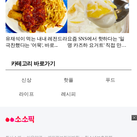
유재석이 먹는 내내 레전드라
요즘 SNS에서 핫하다는 '일
극찬했다는 '어묵', 바로...
명 카즈하 요거트' 직접 만들
어보니...
카테고리 바로가기
신상
핫플
푸드
라이프
레시피