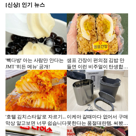
[신상] 인기 뉴스
'빽다방' 아는 사람만 안다는
샘표 간장이 편의점 김밥 만
JMT '히든 메뉴' 공개!
들면 이런 비주얼이 탄생합니
다.
'호텔 김치스타일'로 자르기...
이케아 갈때마다 없어서 구매
막상 알고보면 너무 쉽습니다
못한다는 품절대란템, 써봤더
니...