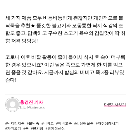
세 가지 제품 모두 비등비등하게 괜찮지만 개인적으로 불
낙죽을 추천★ 쫄깃한 불고기와 오동통한 낙지 식감의 조
합도 좋고, 담백하고 구수한 소고기 육수의 감칠맛이 딱 취
향 저격 탕탕탕!
코로나 이후 바깥 활동이 줄어 들어서 식사 후 속이 더부룩
한 경우 있으시죠? 이런 날은 죽으로 가볍게 한 끼를 먹으
면 좋을 것 같아요. 지금까지 밥심의 비비고 죽 3종 리뷰였
슴다!
홍경진 기자
다른기사 보기
HKJ@kwire.co.kr
낙지김치죽
불낙죽
비비고
비비고죽
삼선해물죽
자취생레시피
자취요리
죽
편의점
편의점신상