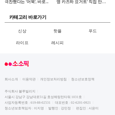
극찬했다는 '어묵', 바로...
명 카즈하 요거트' 직접 만들
어보니...
카테고리 바로가기
신상
핫플
푸드
라이프
레시피
회사소개
이용약관
개인정보처리방침
청소년보호정책
주식회사 블루빌리지
서울시 강남구 강남대로51길 효성해링턴타워 1031호
사업자등록번호 : 619-88-02531
대표번호 : 02-6201-0921
청소년보호책임자 : 이지영
발행인 : 강민정
편집인 : 서윤미