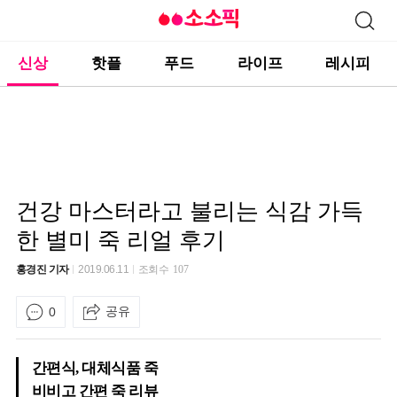
신상
핫플
푸드
라이프
레시피
건강 마스터라고 불리는 식감 가득
한 별미 죽 리얼 후기
홍경진 기자
2019.06.11
조회수
107
공유
0
간편식, 대체식품 죽
비비고 간편 죽 리뷰