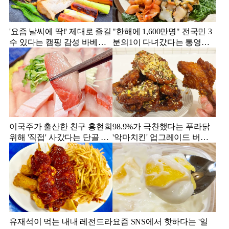
'요즘 날씨에 딱!' 제대로 즐길
"한해에 1,600만명" 전국민 3
수 있다는 캠핑 감성 바베큐
분의1이 다녀갔다는 통영의
맛집 4
맛집
이국주가 출산한 친구 홍현희
98.9%가 극찬했다는 푸라닭
위해 '직접' 사갔다는 단골 횟
'악마치킨' 업그레이드 버전
집
의 실물
유재석이 먹는 내내 레전드라
요즘 SNS에서 핫하다는 '일