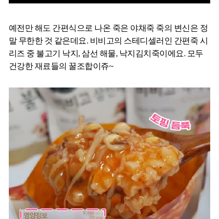
예전만 해도 간편식으로 나온 죽은 야채죽 죽의 변신은 정
말 무한한 것 같은데요. 비비고의 스테디셀러인 간편죽 시
리즈 중 불고기 낙지, 삼선 해물, 낙지김치죽이에요. 모두
건강한 재료들의 꿀조합이쥬~