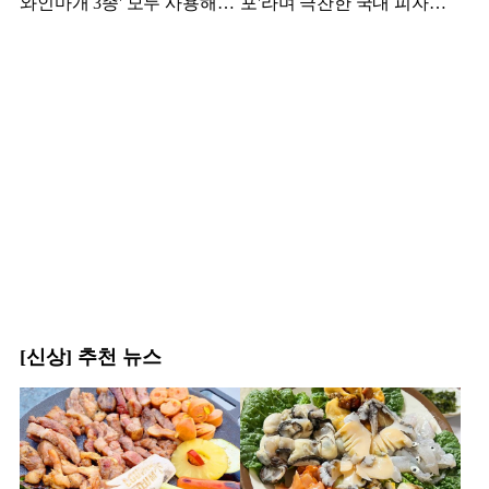
와인마개 3종' 모두 사용해본
포'라며 극찬한 국내 피자집,
결과
어디?
[신상] 추천 뉴스