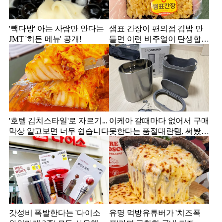
'빽다방' 아는 사람만 안다는
샘표 간장이 편의점 김밥 만
JMT '히든 메뉴' 공개!
들면 이런 비주얼이 탄생합니
다.
'호텔 김치스타일'로 자르기...
이케아 갈때마다 없어서 구매
막상 알고보면 너무 쉽습니다
못한다는 품절대란템, 써봤더
니...
갓성비 폭발한다는 '다이소
유명 먹방유튜버가 '치즈폭