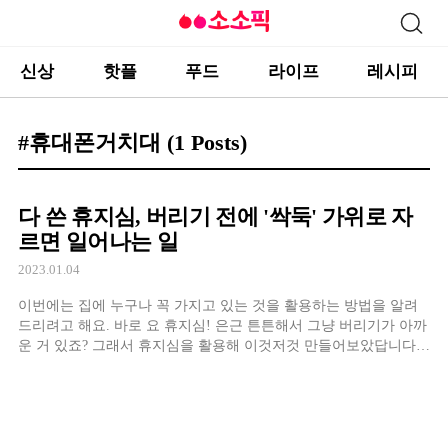
신상
핫플
푸드
라이프
레시피
#휴대폰거치대
(1 Posts)
다 쓴 휴지심, 버리기 전에 '싹둑' 가위로 자
르면 일어나는 일
2023.01.04
이번에는 집에 누구나 꼭 가지고 있는 것을 활용하는 방법을 알려
드리려고 해요. 바로 요 휴지심! 은근 튼튼해서 그냥 버리기가 아까
운 거 있죠? 그래서 휴지심을 활용해 이것저것 만들어보았답니다.
과연 어떤 것들을 만들었을지 확인하러 가볼까요? GO GO~