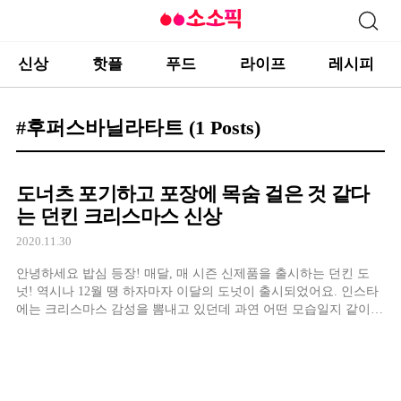
신상
핫플
푸드
라이프
레시피
#후퍼스바닐라타트
(1 Posts)
도너츠 포기하고 포장에 목숨 걸은 것 같다
는 던킨 크리스마스 신상
2020.11.30
안녕하세요 밥심 등장! 매달, 매 시즌 신제품을 출시하는 던킨 도
넛! 역시나 12월 땡 하자마자 이달의 도넛이 출시되었어요. 인스타
에는 크리스마스 감성을 뽐내고 있던데 과연 어떤 모습일지 같이
가보실까요~?