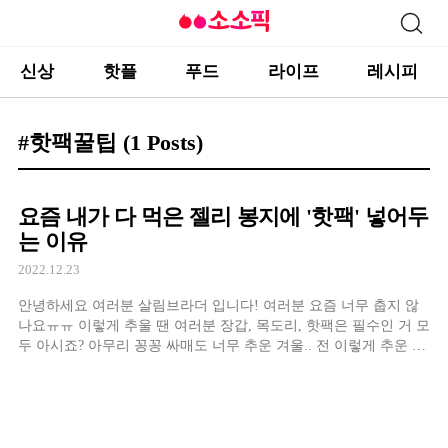
신상
핫플
푸드
라이프
레시피
#핫팩꿀팁
(1 Posts)
요즘 내가 다 먹은 젤리 봉지에 '핫팩' 넣어두
는 이유
2022.12.23
안녕하세요 여러분 살림브라더 입니다! 여러분 요즘 너무 춥지 않
나요ㅠㅠ 이렇게 추울 땐 여러분 장갑, 목도리, 핫팩은 필수인 거 모
두 아시죠? 아무리 꽁꽁 싸매도 너무 추운 겨울.. 전 이렇게 추운 날
엔 핫팩은 무조건 들고 다니는 거 같아요.