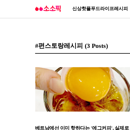
신상
핫플
푸드
라이프
레시피
#편스토랑레시피
(3 Posts)
베트남에선 이미 핫하다는 '에그커피', 실제로