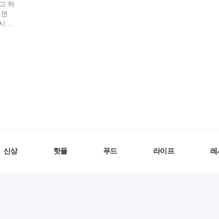
고 하
으면
레시피
 소
신상
핫플
푸드
라이프
레