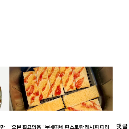
댓글
 만
"오븐 필요없음" 누네띠네 편스토랑 레시피 따라