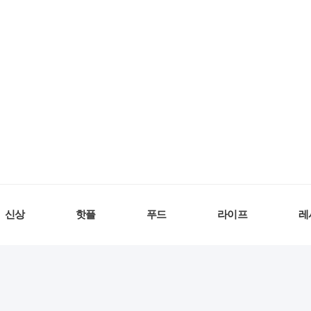
신상
핫플
푸드
라이프
레