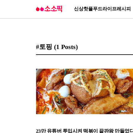
신상
핫플
푸드
라이프
레시피
#토핑
(1 Posts)
23만 유튜버 투입시켜 떡볶이 끝판왕 만들었