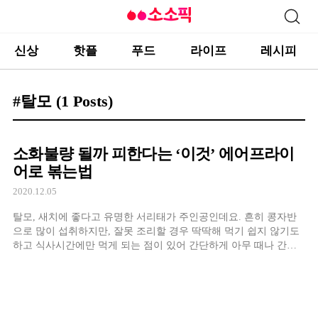
신상
핫플
푸드
라이프
레시피
#탈모
(1 Posts)
소화불량 될까 피한다는 ‘이것’ 에어프라이
어로 볶는법
2020.12.05
탈모, 새치에 좋다고 유명한 서리태가 주인공인데요. 흔히 콩자반
으로 많이 섭취하지만, 잘못 조리할 경우 딱딱해 먹기 쉽지 않기도
하고 식사시간에만 먹게 되는 점이 있어 간단하게 아무 때나 간식
으로 먹을 수 있는 볶음으로 만들어 보려고 해요.