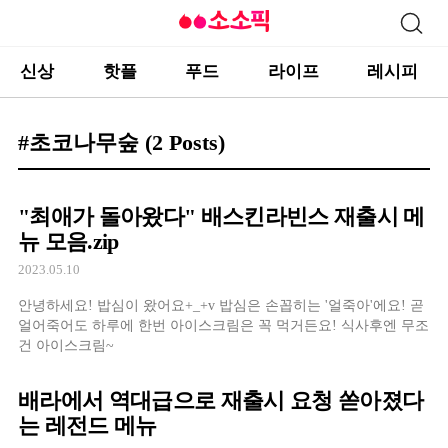
신상
핫플
푸드
라이프
레시피
#초코나무숲
(2 Posts)
"최애가 돌아왔다" 배스킨라빈스 재출시 메
뉴 모음.zip
2023.05.10
안녕하세요! 밥심이 왔어요+_+v 밥심은 손꼽히는 '얼죽아'에요! 곧
얼어죽어도 하루에 한번 아이스크림은 꼭 먹거든요! 식사후엔 무조
건 아이스크림~
배라에서 역대급으로 재출시 요청 쏟아졌다
는 레전드 메뉴