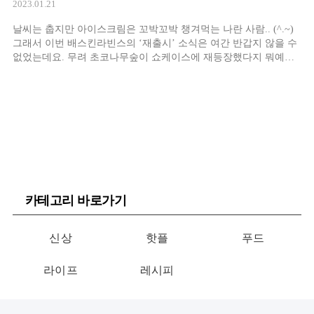
2023.01.21
날씨는 춥지만 아이스크림은 꼬박꼬박 챙겨먹는 나란 사람.. (^.~)
그래서 이번 배스킨라빈스의 ‘재출시’ 소식은 여간 반갑지 않을 수
없었는데요. 무려 초코나무숲이 쇼케이스에 재등장했다지 뭐예요.
흑흑. 이 소식 저만 기다린 거 아니죠? 웰컴백★
카테고리 바로가기
신상
핫플
푸드
라이프
레시피