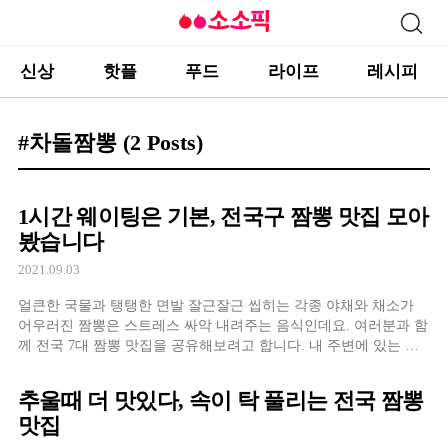
신상
핫플
푸드
라이프
레시피
#차돌짬뽕
(2 Posts)
1시간 웨이팅은 기본, 전국구 짬뽕 맛집 모아
봤습니다
2021.09.03
얼큰한 국물과 탱탱한 면발 잘근잘근 씹히는 각종 야채와 채소가
어우러진 짬뽕은 스트레스 싸악 내려주는 음식인데요. 여러분과 함
께 전국 7대 짬뽕 맛집을 공유해보려고 합니다. 내 주변에 있는 짬
뽕집이라면 당장 달려가보시는 걸 추천드려요!
추울때 더 맛있다, 속이 탁 풀리는 전국 짬뽕
맛집