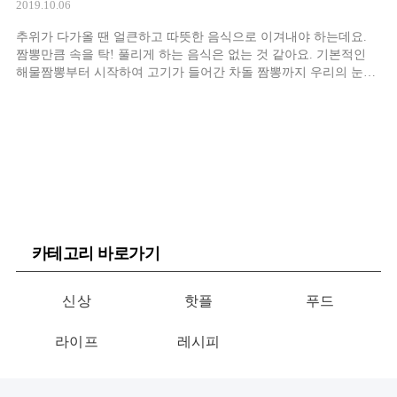
2019.10.06
추위가 다가올 땐 얼큰하고 따뜻한 음식으로 이겨내야 하는데요.
짬뽕만큼 속을 탁! 풀리게 하는 음식은 없는 것 같아요. 기본적인
해물짬뽕부터 시작하여 고기가 들어간 차돌 짬뽕까지 우리의 눈길
을 사로잡는 전국의 짬뽕 맛집들 함께 알아보아요.
카테고리 바로가기
신상
핫플
푸드
라이프
레시피