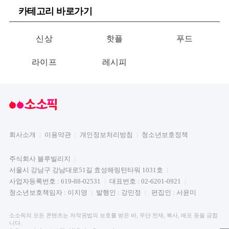
카테고리 바로가기
신상
핫플
푸드
라이프
레시피
회사소개
이용약관
개인정보처리방침
청소년보호정책
주식회사 블루빌리지
서울시 강남구 강남대로51길 효성해링턴타워 1031호
사업자등록번호 : 619-88-02531
대표번호 : 02-6201-0921
청소년보호책임자 : 이지영
발행인 : 강민정
편집인 : 서윤미
소소픽의 모든 콘텐츠는 저작권법의 보호를 받은 바, 무단 전재, 복사, 배포 등을 금합
니다.