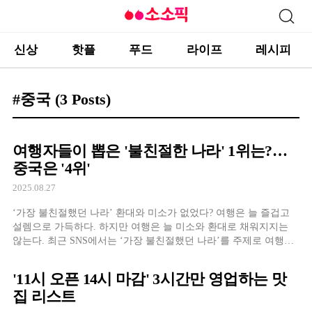
신상
핫플
푸드
라이프
레시피
#중국
(3 Posts)
여행자들이 뽑은 '불친절한 나라' 1위는?…
중국은 '4위'
2025.08.27
‘가장 불친절했던 나라’ 환대와 미소가 없었다? 여행은 늘 즐겁고
설렘으로 가득하다. 하지만 여행은 늘 미소와 환대로 채워지지는
않는다. 최근 SNS에서는 ‘가장 불친절했던 나라’를 주제로 여행자
들이 자신들의 경험을 공유하여 화제가 됐다. 어떤 글은 농담처럼
가볍게 작성되어 있지만, 어떤 답변은 충격적일 만큼 솔직하고 자
'11시 오픈 14시 마감' 3시간만 영업하는 맛
세한 내용이 담겨 있었다. 이 여론들을 바탕으로 미국 야후가 순위
집 리스트
를 정리했다. 10위 에스토니아 에스토니아는 […]