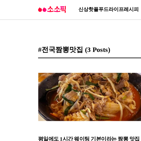
신상
핫플
푸드
라이프
레시피
#전국짬뽕맛집
(3 Posts)
평일에도 1시간 웨이팅 기본이라는 짬뽕 맛집