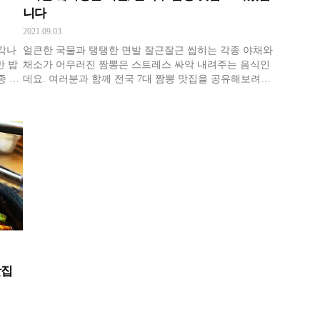
니다
2021.09.03
각나
얼큰한 국물과 탱탱한 면발 잘근잘근 씹히는 각종 야채와
만 밥
채소가 어우러진 짬뽕은 스트레스 싸악 내려주는 음식인
종 야
데요. 여러분과 함께 전국 7대 짬뽕 맛집을 공유해보려고
는 더
합니다. 내 주변에 있는 짬뽕집이라면 당장 달려가보시는
걸 추천드려요!
맛집