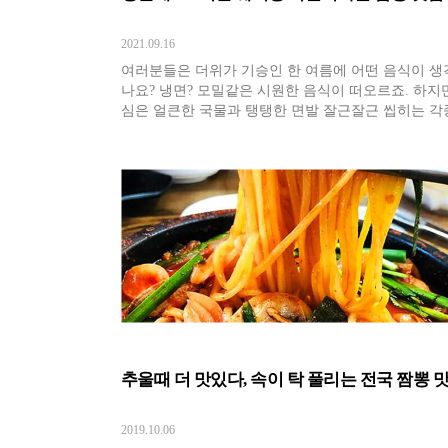
2021.09.16
여러분들은 더위가 기승인 한 여름에 어떤 음식이 생
나요? 냉면? 모밀같은 시원한 음식이 떠오르죠. 하지
심은 얼큰한 국물과 탱탱한 면발 잘근잘근 씹히는 각
채와 채소가 어우러진 짬뽕이 생각나요! 특히 푹푹찌
위에 이열치열을 위해 짬뽕을 찾는 사람들도 많죠.
추울때 더 맛있다, 속이 탁 풀리는 전국 짬뽕 
2019.10.06