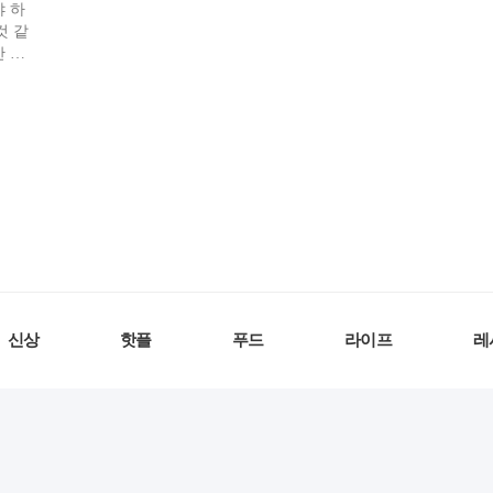
 하
것 같
 차
집들
신상
핫플
푸드
라이프
레