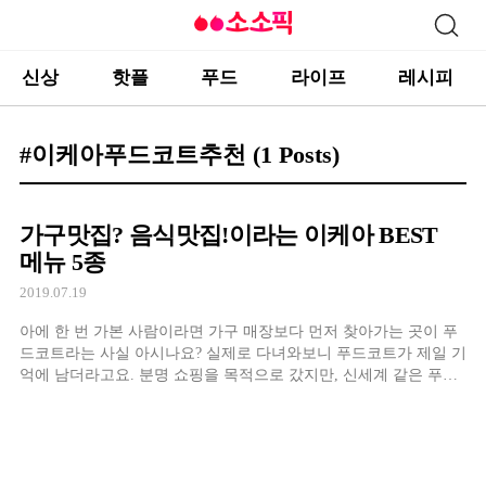
신상
핫플
푸드
라이프
레시피
#이케아푸드코트추천
(1 Posts)
가구맛집? 음식맛집!이라는 이케아 BEST
메뉴 5종
2019.07.19
아에 한 번 가본 사람이라면 가구 매장보다 먼저 찾아가는 곳이 푸
드코트라는 사실 아시나요? 실제로 다녀와보니 푸드코트가 제일 기
억에 남더라고요. 분명 쇼핑을 목적으로 갔지만, 신세계 같은 푸드
코트의 매력에 풍덩 빠져버렸기 때문이죠.