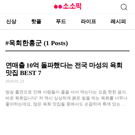
신상
핫플
푸드
라이프
레시피
#욱회한홍군
(1 Posts)
연매출 10억 돌파했다는 전국 마성의 육회
맛집 BEST 7
2020.01.23
방송 출연으로 인해 사람들이 줄을 서서 먹는다는 요즘 핫한 음식..
바로 육회입니다! 저 역시 싱싱하게 붉은 빛을 띄는 육회를 너무나
좋아하는데요, 많은 육회 맛집들 중에서도 손꼽히며 특색 있는 육
회 맛집들을 모아봤습니다! 함께 보실까요?