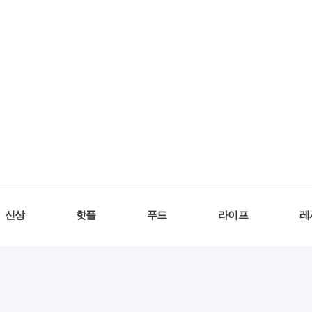
신상
핫플
푸드
라이프
레