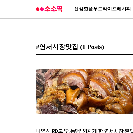
신상
핫플
푸드
라이프
레시피
#연서시장맛집
(1 Posts)
나영석 PD도 '딩동댕' 외치게 한 연서시장 찐