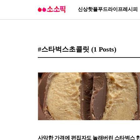
신상
핫플
푸드
라이프
레시피
#스타벅스초콜릿
(1 Posts)
사악한 가격에 편집자도 놀래버린 스타벅스 