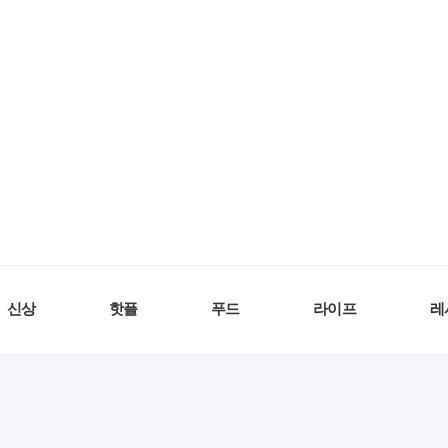
신상
핫플
푸드
라이프
레