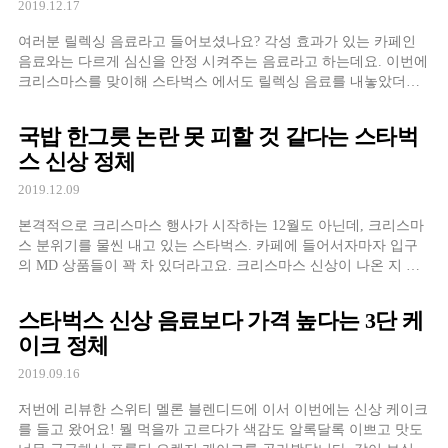
2019.12.17
여러분 릴렉싱 음료라고 들어보셨나요? 각성 효과가 있는 카페인
음료와는 다르게 심신을 안정 시켜주는 음료라고 하는데요. 이번에
크리스마스를 맞이해 스타벅스 에서도 릴렉싱 음료를 내놓았더라
고요.
국밥 한그릇 논란 못 피할 것 같다는 스타벅
스 신상 정체
2019.12.09
본격적으로 크리스마스 행사가 시작하는 12월도 아닌데, 크리스마
스 분위기를 물씬 내고 있는 스타벅스. 카페에 들어서자마자 입구
의 MD 상품들이 꽉 차 있더라고요. 크리스마스 신상이 나온 지 얼
마 안 되었는데, 새로운 디저트가 나왔다고 하여 방문했어요
스타벅스 신상 음료보다 가격 높다는 3단 케
이크 정체
2019.09.16
저번에 리뷰한 스위티 멜론 블렌디드에 이서 이번에는 신상 케이크
를 들고 왔어요! 뭘 먹을까 고르다가 색감도 알록달록 이쁘고 맛도