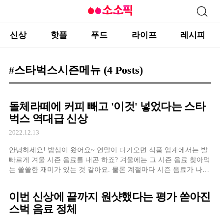
신상
핫플
푸드
라이프
레시피
#스타벅스시즌메뉴
(4 Posts)
돌체라떼에 커피 빼고 '이것' 넣었다는 스타
벅스 역대급 신상
2022.12.13
안녕하세요! 밥심이 왔어요~ 연말이 다가오면 식품 업계에서는 발
빠르게 겨울 시즌 음료를 내곤 하죠? 겨울에는 그 시즌 음료 찾아먹
는 쏠쏠한 재미가 있는 것 같아요. 물론 계절마다 시즌 음료가 나오
긴 하지만 연말&크리스마스가 껴있으면 말이 다르죠.
이번 신상에 끝까지 원샷했다는 평가 쏟아진
스벅 음료 정체