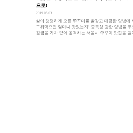
으로!
2019.05.03
살이 탱탱하게 오른 쭈꾸미를 빨갛고 매콤한 양념에 
구워먹으면 얼마나 맛있는지! 중독성 강한 양념을 
침샘을 가차 없이 공격하는 서울시 쭈꾸미 맛집을 털
았습니다. 매콤한 쭈꾸미로 오늘 스트레스 날려버리는
어떠세요?