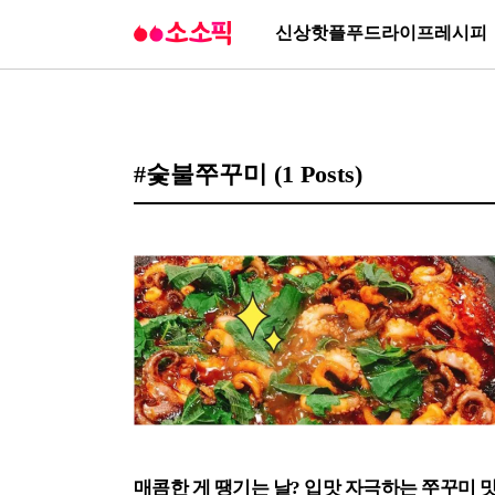
신상
핫플
푸드
라이프
레시피
#숯불쭈꾸미
(1 Posts)
매콤한 게 땡기는 날? 입맛 자극하는 쭈꾸미 