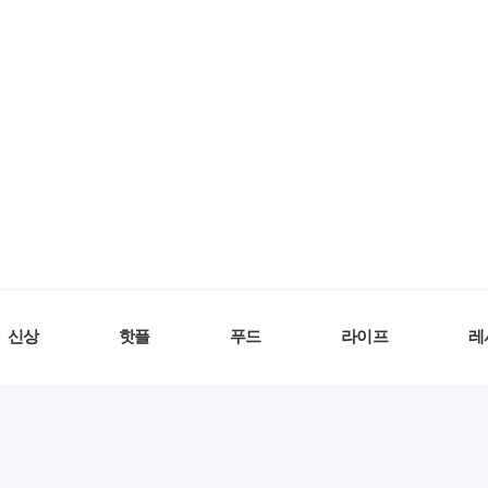
신상
핫플
푸드
라이프
레