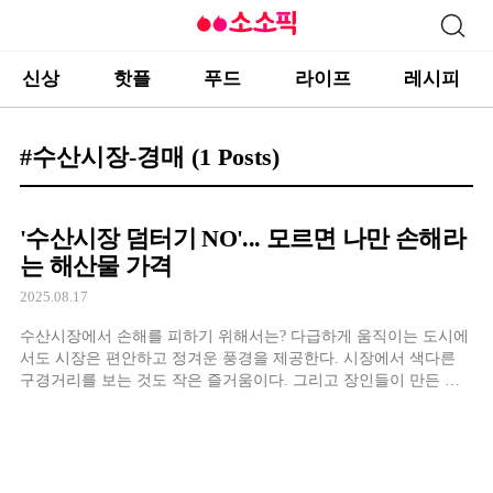
신상
핫플
푸드
라이프
레시피
#수산시장-경매
(1 Posts)
'수산시장 덤터기 NO'... 모르면 나만 손해라
는 해산물 가격
2025.08.17
수산시장에서 손해를 피하기 위해서는? 다급하게 움직이는 도시에
서도 시장은 편안하고 정겨운 풍경을 제공한다. 시장에서 색다른
구경거리를 보는 것도 작은 즐거움이다. 그리고 장인들이 만든 다
양한 음식과 식재료를 만날 수 있기 때문에 마트보다 시장을 선호
하는 주부도 많다. 또 몇몇 상인들이 상품을 가격표 없이 매대에 올
려놓은 것도 시장에서 볼 수 있는 광경 중 하나다. 상품을 구매하고
싶은 사람은 자연스럽게 […]