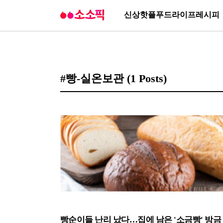
신상
핫플
푸드
라이프
레시피
#빵-실온보관
(1 Posts)
빵순이들 난리 났다…집에 남은 '소금빵' 방금