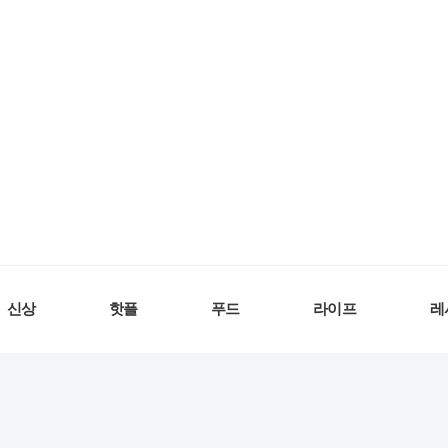
신상
핫플
푸드
라이프
레