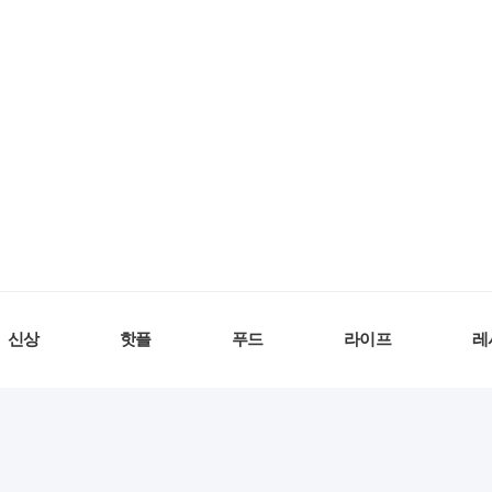
신상
핫플
푸드
라이프
레