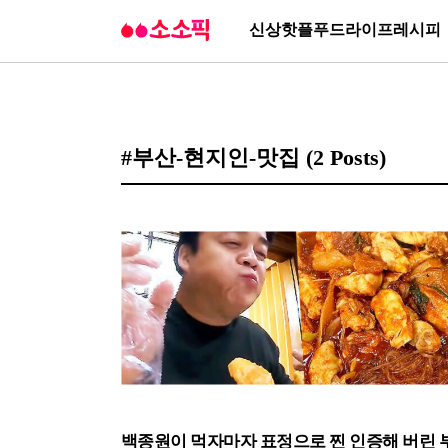
신상
핫플
푸드
라이프
레시피
#부산-현지인-맛집
(2 Posts)
백종원이 먹자마자 표정으로 찐 인증해 버린 