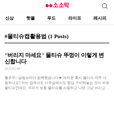
신상
핫플
푸드
라이프
레시피
#물티슈캡활용법
(1 Posts)
"버리지 마세요" 물티슈 뚜껑이 이렇게 변
신합니다
2023.01.08
헬로우~ 살림브라더 컴백했습니다★ 여러분 혹시 물티슈 자주 사
용하나요? 저는 집에서도 사무실에서도 항상 구비해놓는 것이 바로
물티슈인데요. 우리가 보통 물티슈를 사용하고 나면 그냥 버리고
말잖아요. 그런데 버릴 때 물티슈 뚜껑 제거해 보셨나요?