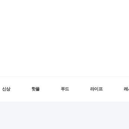
신상
핫플
푸드
라이프
레