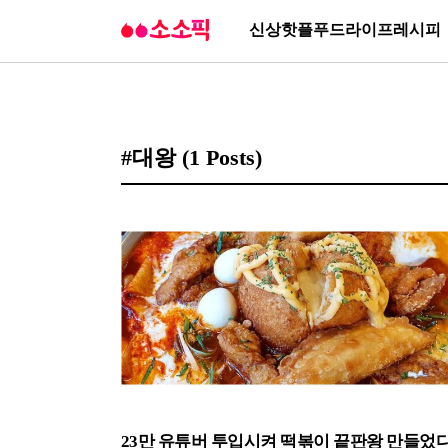
신상
핫플
푸드
라이프
레시피
#대왕
(1 Posts)
23만 유튜버 투입시켜 떡볶이 끝판왕 만들었