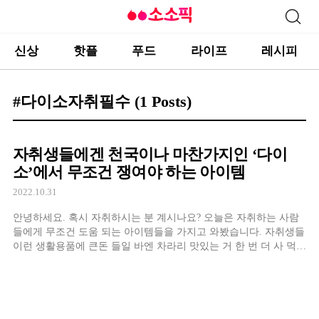
신상
핫플
푸드
라이프
레시피
#다이소자취필수
(1 Posts)
자취생들에겐 천국이나 마찬가지인 ‘다이
소’에서 무조건 쟁여야 하는 아이템
2022.10.31
안녕하세요. 혹시 자취하시는 분 계시나요? 오늘은 자취하는 사람
들에게 무조건 도움 되는 아이템들을 가지고 와봤습니다. 자취생들
이런 생활용품에 큰돈 들일 바엔 차라리 맛있는 거 한 번 더 사 먹어
야지 할 텐데 천원대로 제가 그 걱정 덜어드릴게요.