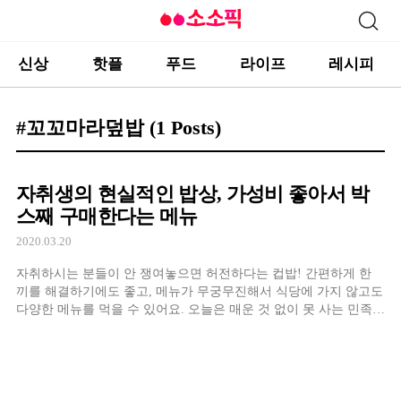
신상
핫플
푸드
라이프
레시피
#꼬꼬마라덮밥
(1 Posts)
자취생의 현실적인 밥상, 가성비 좋아서 박
스째 구매한다는 메뉴
2020.03.20
자취하시는 분들이 안 쟁여놓으면 허전하다는 컵밥! 간편하게 한
끼를 해결하기에도 좋고, 메뉴가 무궁무진해서 식당에 가지 않고도
다양한 메뉴를 먹을 수 있어요. 오늘은 매운 것 없이 못 사는 민족으
로서, 불닭 덮밥을 비교해보려고 해요.