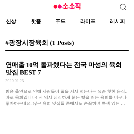
신상
핫플
푸드
라이프
레시피
#광장시장육회
(1 Posts)
연매출 10억 돌파했다는 전국 마성의 육회
맛집 BEST 7
2020.01.23
방송 출연으로 인해 사람들이 줄을 서서 먹는다는 요즘 핫한 음식..
바로 육회입니다! 저 역시 싱싱하게 붉은 빛을 띄는 육회를 너무나
좋아하는데요, 많은 육회 맛집들 중에서도 손꼽히며 특색 있는 육
회 맛집들을 모아봤습니다! 함께 보실까요?