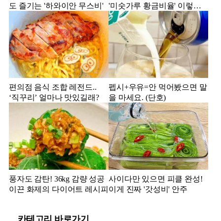
도 즐기는 '하와이안 무스비'
'미숫가루 황금비율' 이렇게
만 해보세요!
편의점 음식 조합 레전드..
펩시+우유=안 먹어봤으면 말
‘직꾸리’ 얼마나 맛있길래?
을 마세요. (단호)
풍자도 감탄! 36kg 감량 성공
사이다만 있으면 피클 완성!
이끈 화제의 다이어트 레시피
이게 진짜 '갓성비' 안주
카테고리 바로가기