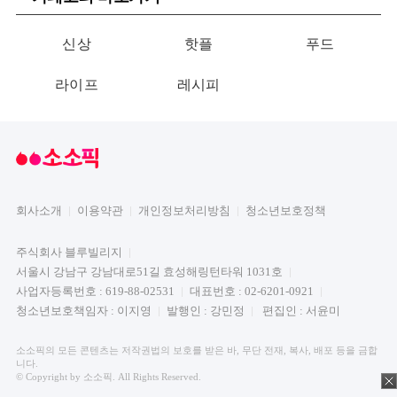
신상
핫플
푸드
라이프
레시피
회사소개
이용약관
개인정보처리방침
청소년보호정책
주식회사 블루빌리지
서울시 강남구 강남대로51길 효성해링턴타워 1031호
사업자등록번호 : 619-88-02531
대표번호 : 02-6201-0921
청소년보호책임자 : 이지영
발행인 : 강민정
편집인 : 서윤미
소소픽의 모든 콘텐츠는 저작권법의 보호를 받은 바, 무단 전재, 복사, 배포 등을 금합
니다.
© Copyright by 소소픽. All Rights Reserved.