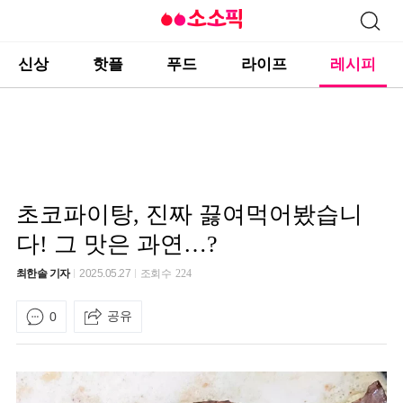
신상
핫플
푸드
라이프
레시피
초코파이탕, 진짜 끓여먹어봤습니
다! 그 맛은 과연…?
최한솔 기자
2025.05.27
조회수
224
공유
0