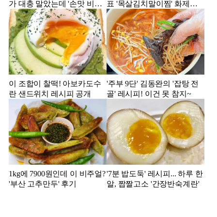
가 대충 말았는데 '손맛 비빔
표 '목살김치말이찜' 화제의
국수'
레시피
이 조합이 찰떡! 아보카도수
'주부 9단' 김동완의 '잡탕 전
란 샌드위치 레시피 공개
골' 레시피! 이건 못 참지~
1kg에 7900원인데 이 비주얼?
'7분 밥도둑' 레시피... 하루 한
'부산 고추만두' 후기
알, 짭짤고소 '간장반숙계란'