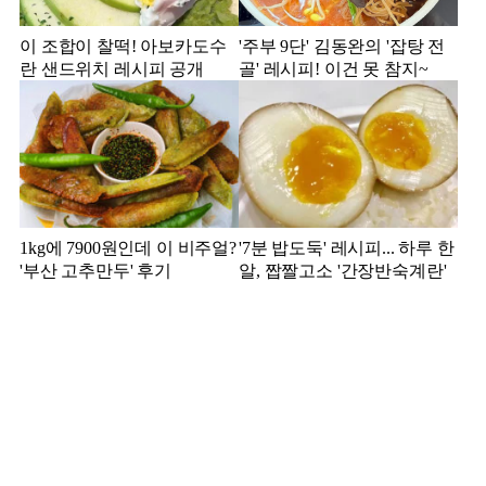
이 조합이 찰떡! 아보카도수
'주부 9단' 김동완의 '잡탕 전
란 샌드위치 레시피 공개
골' 레시피! 이건 못 참지~
1kg에 7900원인데 이 비주얼?
'7분 밥도둑' 레시피... 하루 한
'부산 고추만두' 후기
알, 짭짤고소 '간장반숙계란'