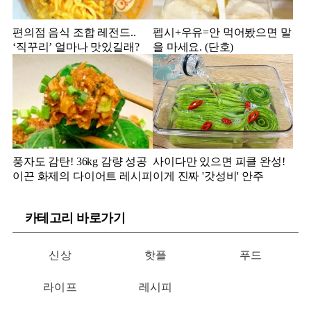
편의점 음식 조합 레전드..
펩시+우유=안 먹어봤으면 말
‘직꾸리’ 얼마나 맛있길래?
을 마세요. (단호)
풍자도 감탄! 36kg 감량 성공
사이다만 있으면 피클 완성!
이끈 화제의 다이어트 레시피
이게 진짜 '갓성비' 안주
카테고리 바로가기
신상
핫플
푸드
라이프
레시피