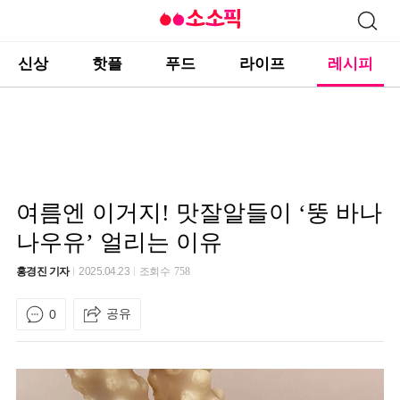
신상
핫플
푸드
라이프
레시피
여름엔 이거지! 맛잘알들이 ‘뚱 바나
나우유’ 얼리는 이유
홍경진 기자
2025.04.23
조회수
758
공유
0