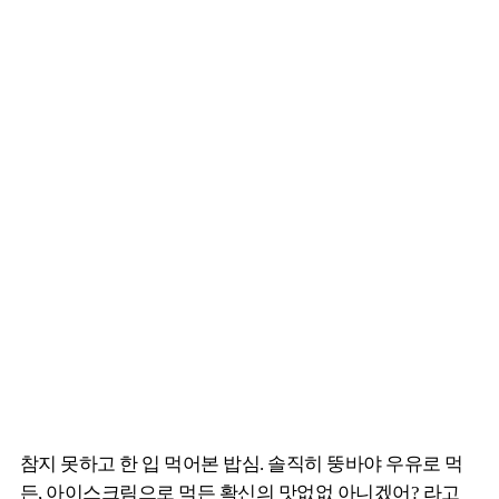
참지 못하고 한 입 먹어본 밥심. 솔직히 뚱바야 우유로 먹
든, 아이스크림으로 먹든 확신의 맛없없 아니겠어? 라고