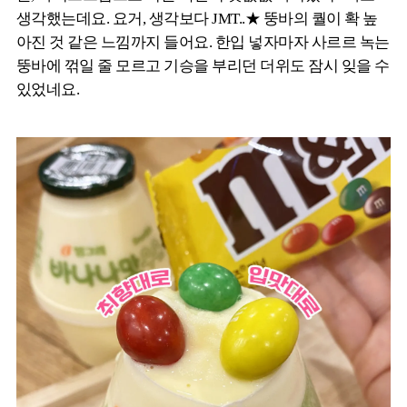
생각했는데요. 요거, 생각보다 JMT..★ 뚱바의 퀄이 확 높
아진 것 같은 느낌까지 들어요. 한입 넣자마자 사르르 녹는
뚱바에 꺾일 줄 모르고 기승을 부리던 더위도 잠시 잊을 수
있었네요.