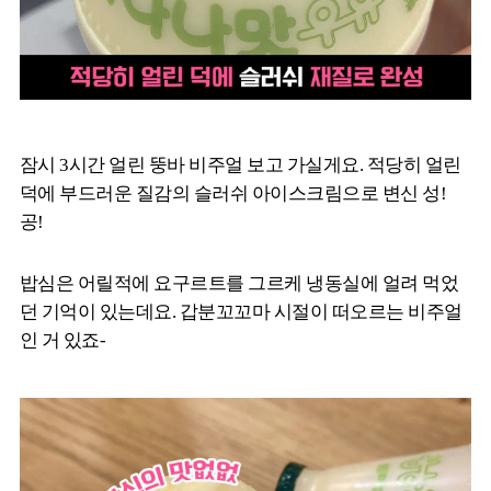
잠시 3시간 얼린 뚱바 비주얼 보고 가실게요. 적당히 얼린
덕에 부드러운 질감의 슬러쉬 아이스크림으로 변신 성!
공!
밥심은 어릴적에 요구르트를 그르케 냉동실에 얼려 먹었
던 기억이 있는데요. 갑분꼬꼬마 시절이 떠오르는 비주얼
인 거 있죠-