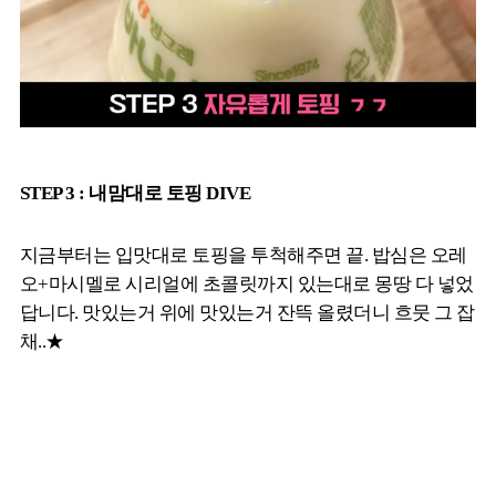
STEP 3 : 내맘대로 토핑 DIVE
지금부터는 입맛대로 토핑을 투척해주면 끝. 밥심은 오레
오+마시멜로 시리얼에 초콜릿까지 있는대로 몽땅 다 넣었
답니다. 맛있는거 위에 맛있는거 잔뜩 올렸더니 흐뭇 그 잡
채..★