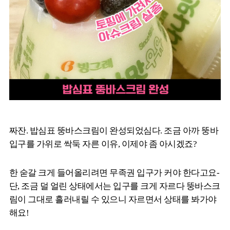
짜잔. 밥심표 뚱바스크림이 완성되었심다. 조금 아까 뚱바
입구를 가위로 싹둑 자른 이유, 이제야 좀 아시겠죠?
한 숟갈 크게 들어올리려면 무족권 입구가 커야 한다고요-
단, 조금 덜 얼린 상태에서는 입구를 크게 자르다 뚱바스크
림이 그대로 흘러내릴 수 있으니 자르면서 상태를 봐가야
해요!