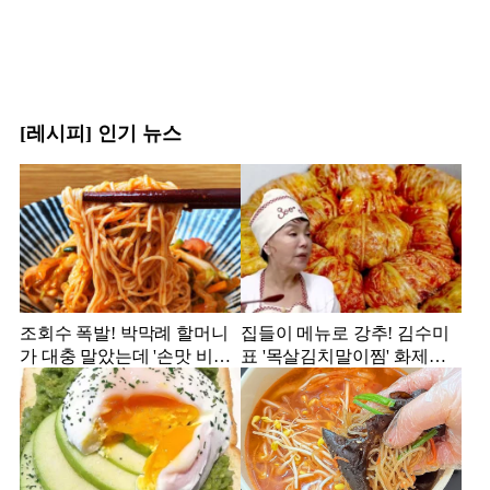
[레시피] 인기 뉴스
조회수 폭발! 박막례 할머니
집들이 메뉴로 강추! 김수미
가 대충 말았는데 '손맛 비빔
표 '목살김치말이찜' 화제의
국수'
레시피