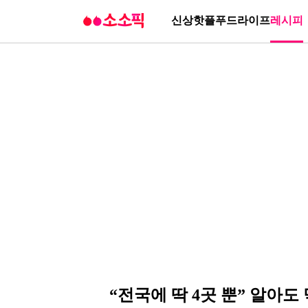
신상
핫플
푸드
라이프
레시피
“전국에 딱 4곳 뿐” 알아