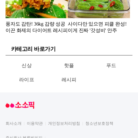
풍자도 감탄! 36kg 감량 성공
사이다만 있으면 피클 완성!
이끈 화제의 다이어트 레시피
이게 진짜 '갓성비' 안주
카테고리 바로가기
신상
핫플
푸드
라이프
레시피
회사소개
이용약관
개인정보처리방침
청소년보호정책
주식회사 블루빌리지