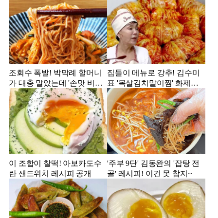
조회수 폭발! 박막례 할머니
집들이 메뉴로 강추! 김수미
가 대충 말았는데 '손맛 비빔
표 '목살김치말이찜' 화제의
국수'
레시피
이 조합이 찰떡! 아보카도수
'주부 9단' 김동완의 '잡탕 전
란 샌드위치 레시피 공개
골' 레시피! 이건 못 참지~