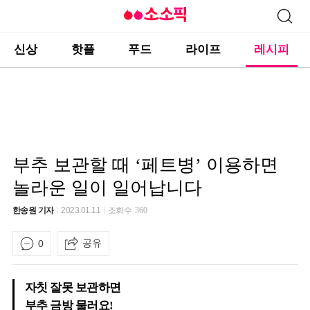
신상
핫플
푸드
라이프
레시피
부추 보관할 때 ‘페트병’ 이용하면
놀라운 일이 일어납니다
한송원 기자
2023.01.11
조회수
360
공유
0
자칫 잘못 보관하면
부추 금방 물러요!