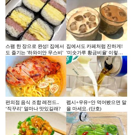
스팸 한 장으로 완성! 집에서
집에서도 카페처럼 진하게!
도 즐기는 '하와이안 무스비'
'미숫가루 황금비율' 이렇게
만 해보세요!
편의점 음식 조합 레전드..
펩시+우유=안 먹어봤으면 말
‘직꾸리’ 얼마나 맛있길래?
을 마세요. (단호)