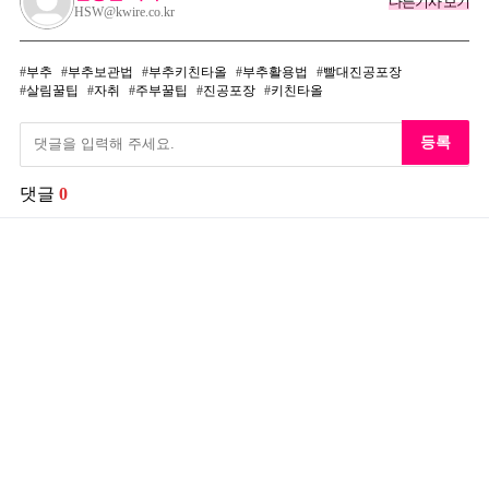
다른기사 보기
HSW@kwire.co.kr
부추
부추보관법
부추키친타올
부추활용법
빨대진공포장
살림꿀팁
자취
주부꿀팁
진공포장
키친타올
등록
댓글
0