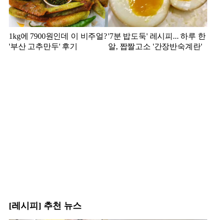
1kg에 7900원인데 이 비주얼?
'7분 밥도둑' 레시피... 하루 한
'부산 고추만두' 후기
알, 짭짤고소 '간장반숙계란'
[레시피] 추천 뉴스