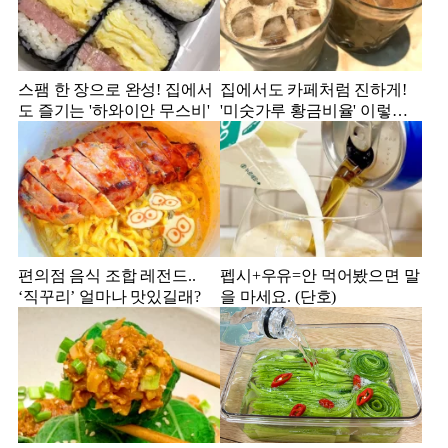
스팸 한 장으로 완성! 집에서
집에서도 카페처럼 진하게!
도 즐기는 '하와이안 무스비'
'미숫가루 황금비율' 이렇게
만 해보세요!
편의점 음식 조합 레전드..
펩시+우유=안 먹어봤으면 말
‘직꾸리’ 얼마나 맛있길래?
을 마세요. (단호)