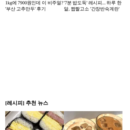
1kg에 7900원인데 이 비주얼?
'7분 밥도둑' 레시피... 하루 한
'부산 고추만두' 후기
알, 짭짤고소 '간장반숙계란'
[레시피] 추천 뉴스