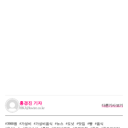
홍경진 기자
다른기사 보기
HKJ@kwire.co.kr
3900원
가성비
가성비음식
뉴스
도넛
맛집
빵
음식