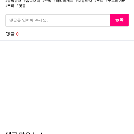
음식뉴스
음식소식
추억
파리바게트
포장마차
푸드
푸드파이터
푸파
핫플
등록
댓글
0