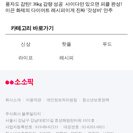
풍자도 감탄! 36kg 감량 성공
사이다만 있으면 피클 완성!
이끈 화제의 다이어트 레시피
이게 진짜 '갓성비' 안주
카테고리 바로가기
신상
핫플
푸드
라이프
레시피
회사소개
이용약관
개인정보처리방침
청소년보호정책
주식회사 블루빌리지
서울시 강남구 강남대로51길 효성해링턴타워 1031호
사업자등록번호 : 619-88-02531
대표번호 : 02-6201-0921