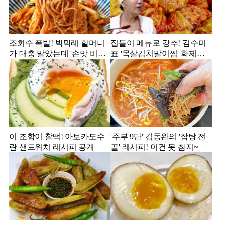
조회수 폭발! 박막례 할머니
집들이 메뉴로 강추! 김수미
가 대충 말았는데 '손맛 비빔
표 '목살김치말이찜' 화제의
국수'
레시피
이 조합이 찰떡! 아보카도수
'주부 9단' 김동완의 '잡탕 전
란 샌드위치 레시피 공개
골' 레시피! 이건 못 참지~