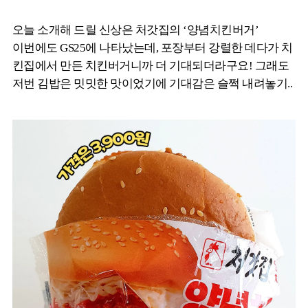
오늘 소개해 드릴 신상은 처갓집의 ‘양념치킨버거’
이번에도 GS25에 나타났는데, 포장부터 강렬한 데다가 치
킨집에서 만든 치킨버거니까 더 기대되더라구요! 그래도
저번 김밥은 밋밋한 맛이었기에 기대감은 슬쩍 내려놓기..