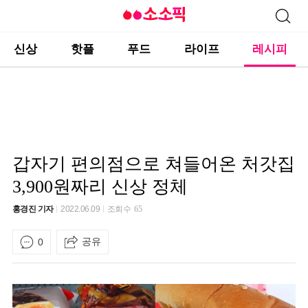
신상
핫플
푸드
라이프
레시피
갑자기 편의점으로 쳐들어온 처갓집
3,900원짜리 신상 정체
홍경진 기자
2022.06.09
조회수
65
공유
0