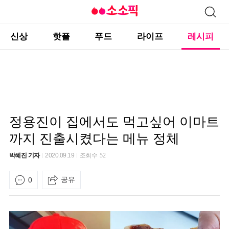
신상
핫플
푸드
라이프
레시피
정용진이 집에서도 먹고싶어 이마트
까지 진출시켰다는 메뉴 정체
박혜진 기자
2020.09.19
조회수
52
공유
0