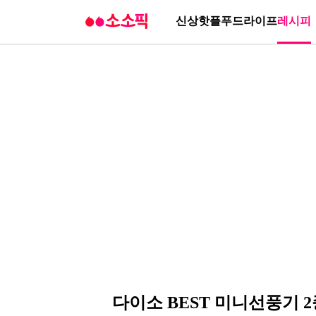
신상
핫플
푸드
라이프
레시피
다이소 BEST 미니선풍기 