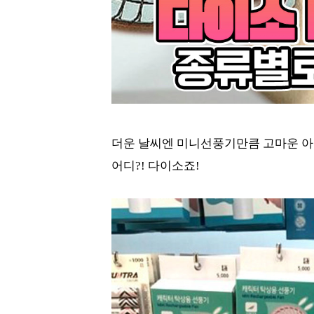
더운 날씨엔 미니선풍기만큼 고마운 아이
어디?! 다이소죠!