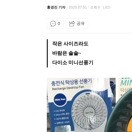
홍경진 기자
2020.07.01
조회수
1,025
공유
0
작은 사이즈라도
바람은 솔솔~
다이소 미니선풍기