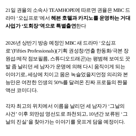
21일 권율의 소속사 TEAMHOPE에 따르면 권율은 MBC 드
라마 ‘오십프로’에서
헤븐 호텔과 카지노를 운영하는 거대
사업가 ‘도회장’역으로 특별출연
한다
2026년 상반기 방송 예정인 MBC 새 드라마 ‘오십프
로’(Fifties Professionals)(기획 권성창/연출 한동화/극본 장
원섭/제작 점보필름, 스튜디오드래곤)는 평범해 보여도 끗
발 좀 날리던 세 남자가 운명에 의해 다시 움직이게 되는
이야기로, 세상에 치이고 몸은 녹슬었을지언정 의리와 본
능만은 여전한 인생의 50%를 달려온 진짜 프로들의 짠물
액션 코미디다.
각자 최고의 위치에서 이름을 날리던 세 남자가 ‘그날의
사건’ 이후 외딴섬 영선도로 좌천되고, 10년간 보류된 ‘그
날의 진실’을 찾아가는 이야기를 웃프게 담을 예정이다.