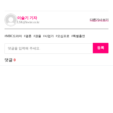
이슬기 기자
다른기사 보기
LSK@kwire.co.kr
MBC드라마
결혼
권율
사업가
오십프로
특별출연
등록
댓글
0