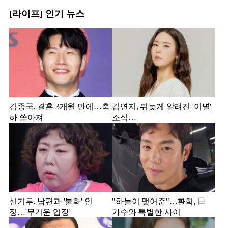
[라이프] 인기 뉴스
김종국, 결혼 3개월 만에…축
김연지, 뒤늦게 알려진 '이별'
하 쏟아져
소식…
신기루, 남편과 '불화' 인
"하늘이 맺어준"…환희, 日
정…'무거운 입장'
가수와 특별한 사이