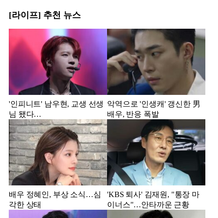
[라이프] 추천 뉴스
'인피니트' 남우현, 교생 선생
악역으로 '인생캐' 갱신한 男
님 됐다…
배우, 반응 폭발
배우 정혜인, 부상 소식…심
'KBS 퇴사' 김재원, "통장 마
각한 상태
이너스"…안타까운 근황