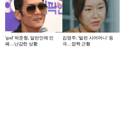
'god' 박준형, 일반인에 민
김영주, '빌런 시어머니' 등
폐…난감한 상황
극…깜짝 근황