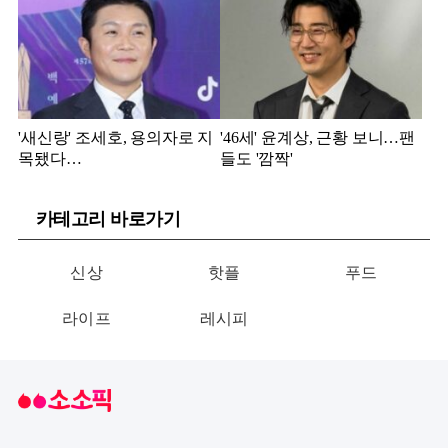
'새신랑' 조세호, 용의자로 지
'46세' 윤계상, 근황 보니…팬
목됐다…
들도 '깜짝'
카테고리 바로가기
신상
핫플
푸드
라이프
레시피