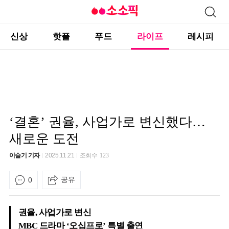
신상
핫플
푸드
라이프
레시피
‘결혼’ 권율, 사업가로 변신했다…
새로운 도전
이슬기 기자
2025.11.21
조회수
123
공유
0
권율, 사업가로 변신
MBC 드라마 ‘오십프로’ 특별 출연