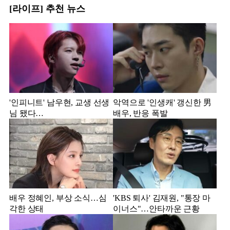
[라이프] 추천 뉴스
'인피니트' 남우현, 교생 선생
악역으로 '인생캐' 갱신한 男
님 됐다…
배우, 반응 폭발
배우 정혜인, 부상 소식…심
'KBS 퇴사' 김재원, "통장 마
각한 상태
이너스"…안타까운 근황