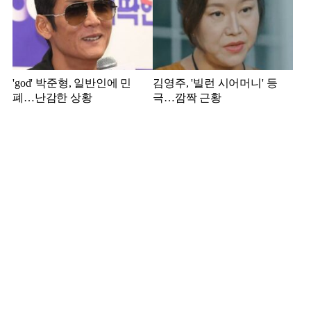
'god' 박준형, 일반인에 민
김영주, '빌런 시어머니' 등
폐…난감한 상황
극…깜짝 근황