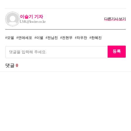
이슬기 기자
다른기사 보기
LSK@kwire.co.kr
모델
연애세포
이별
전남친
전현무
차우찬
한혜진
등록
댓글
0