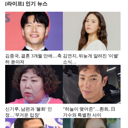
[라이프] 인기 뉴스
김종국, 결혼 3개월 만에…축
김연지, 뒤늦게 알려진 '이별'
하 쏟아져
소식…
신기루, 남편과 '불화' 인
"하늘이 맺어준"…환희, 日
정…'무거운 입장'
가수와 특별한 사이