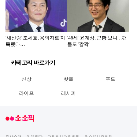
'새신랑' 조세호, 용의자로 지
'46세' 윤계상, 근황 보니…팬
목됐다…
들도 '깜짝'
카테고리 바로가기
신상
핫플
푸드
라이프
레시피
회사소개
이용약관
개인정보처리방침
청소년보호정책