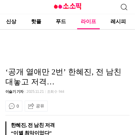
신상
핫플
푸드
라이프
레시피
‘공개 열애만 2번’ 한혜진, 전 남친
대놓고 저격…
이슬기 기자
2025.11.21
조회수
944
공유
0
한혜진, 전 남친 저격
“이별 최악이었다”