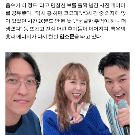
음수가 이 정도”라고 만칠천 보를 훌쩍 넘긴 사진 데이터
를 공유했다. “역시 흥 하면 코요태”, “3시간 중 의자에 앉
아 있었던 시간 20분도 안 된 듯”, “뭉클한 추억이 하나 더
생겼다” 등 뜨겁고 진심 어린 후기들이 이어지며, 특유의
흥과 에너지가 다시 한번
입소문
을 타고 있다.