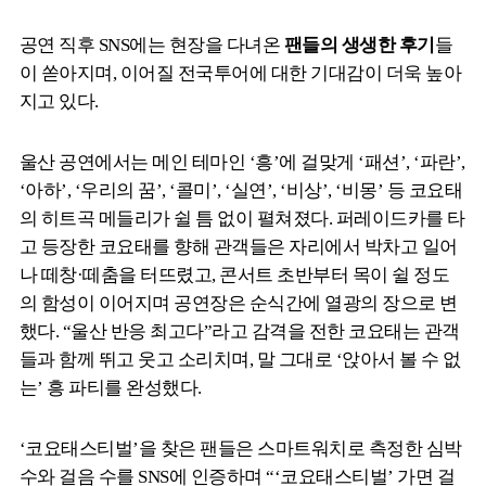
공연 직후 SNS에는 현장을 다녀온
팬들의 생생한 후기
들
이 쏟아지며, 이어질 전국투어에 대한 기대감이 더욱 높아
지고 있다.
울산 공연에서는 메인 테마인 ‘흥’에 걸맞게 ‘패션’, ‘파란’,
‘아하’, ‘우리의 꿈’, ‘콜미’, ‘실연’, ‘비상’, ‘비몽’ 등 코요태
의 히트곡 메들리가 쉴 틈 없이 펼쳐졌다. 퍼레이드카를 타
고 등장한 코요태를 향해 관객들은 자리에서 박차고 일어
나 떼창·떼춤을 터뜨렸고, 콘서트 초반부터 목이 쉴 정도
의 함성이 이어지며 공연장은 순식간에 열광의 장으로 변
했다. “울산 반응 최고다”라고 감격을 전한 코요태는 관객
들과 함께 뛰고 웃고 소리치며, 말 그대로 ‘앉아서 볼 수 없
는’ 흥 파티를 완성했다.
‘코요태스티벌’을 찾은 팬들은 스마트워치로 측정한 심박
수와 걸음 수를 SNS에 인증하며 “‘코요태스티벌’ 가면 걸