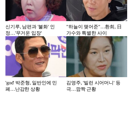
신기루, 남편과 '불화' 인
"하늘이 맺어준"…환희, 日
정…'무거운 입장'
가수와 특별한 사이
'god' 박준형, 일반인에 민
김영주, '빌런 시어머니' 등
폐…난감한 상황
극…깜짝 근황