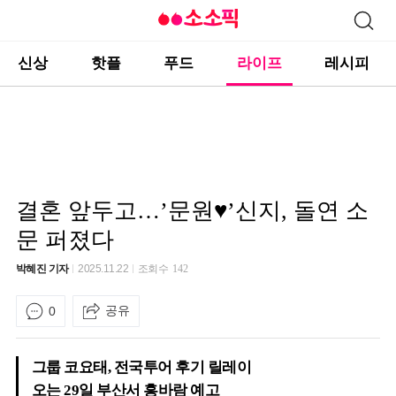
신상
핫플
푸드
라이프
레시피
결혼 앞두고…’문원♥’신지, 돌연 소
문 퍼졌다
박혜진 기자
2025.11.22
조회수
142
공유
0
그룹 코요태, 전국투어 후기 릴레이
오는 29일 부산서 흥바람 예고