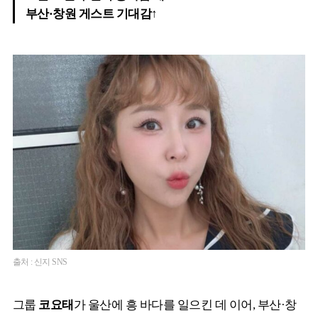
부산·창원 게스트 기대감↑
출처 : 신지 SNS
그룹
코요태
가 울산에 흥 바다를 일으킨 데 이어, 부산·창