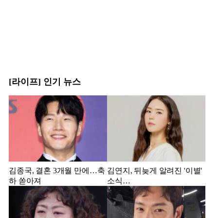
[라이프] 인기 뉴스
김종국, 결혼 3개월 만에…축
김연지, 뒤늦게 알려진 '이별'
하 쏟아져
소식…