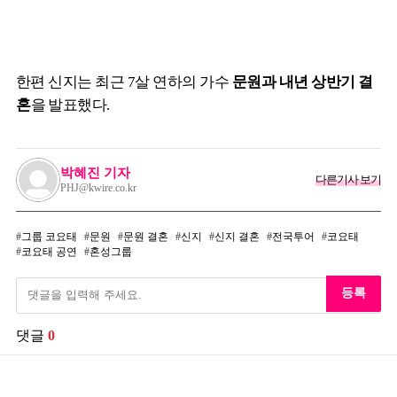
한편 신지는 최근 7살 연하의 가수
문원과 내년 상반기 결
혼
을 발표했다.
박혜진 기자
다른기사 보기
PHJ@kwire.co.kr
그룹 코요태
문원
문원 결혼
신지
신지 결혼
전국투어
코요태
코요태 공연
혼성그룹
등록
댓글
0