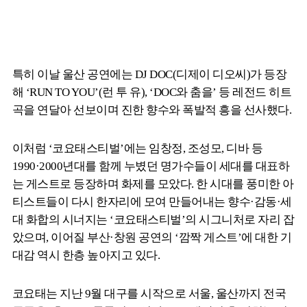
특히 이날 울산 공연에는 DJ DOC(디제이 디오씨)가 등장
해 ‘RUN TO YOU’(런 투 유), ‘DOC와 춤을’ 등 레전드 히트
곡을 연달아 선보이며 진한 향수와 폭발적 흥을 선사했다.
이처럼 ‘코요태스티벌’에는 임창정, 조성모, 디바 등
1990·2000년대를 함께 누볐던 명가수들이 세대를 대표하
는 게스트로 등장하며 화제를 모았다. 한 시대를 풍미한 아
티스트들이 다시 한자리에 모여 만들어내는 향수·감동·세
대 화합의 시너지는 ‘코요태스티벌’의 시그니처로 자리 잡
았으며, 이어질 부산·창원 공연의 ‘깜짝 게스트’에 대한 기
대감 역시 한층 높아지고 있다.
코요태는 지난 9월 대구를 시작으로 서울, 울산까지 전국