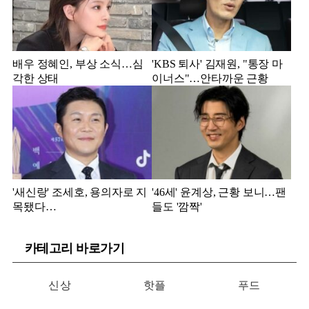
배우 정혜인, 부상 소식…심
'KBS 퇴사' 김재원, "통장 마
각한 상태
이너스"…안타까운 근황
'새신랑' 조세호, 용의자로 지
'46세' 윤계상, 근황 보니…팬
목됐다…
들도 '깜짝'
카테고리 바로가기
신상
핫플
푸드