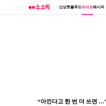
신상
핫플
푸드
라이프
레시피
“아낀다고 한 번 더 쓰면 