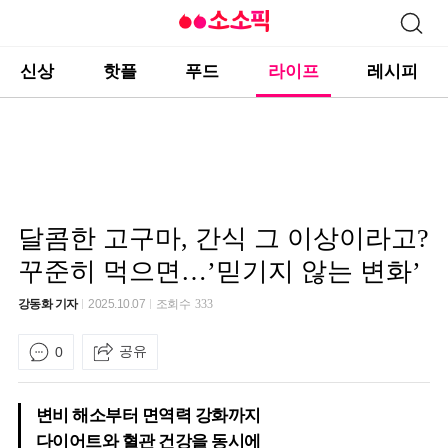
신상
핫플
푸드
라이프
레시피
달콤한 고구마, 간식 그 이상이라고?
꾸준히 먹으면…’믿기지 않는 변화’
강동화 기자
2025.10.07
조회수
333
공유
0
변비 해소부터 면역력 강화까지
다이어트와 혈관 건강을 동시에