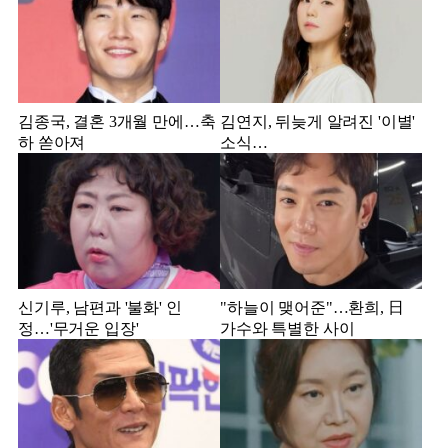
김종국, 결혼 3개월 만에…축
김연지, 뒤늦게 알려진 '이별'
하 쏟아져
소식…
신기루, 남편과 '불화' 인
"하늘이 맺어준"…환희, 日
정…'무거운 입장'
가수와 특별한 사이