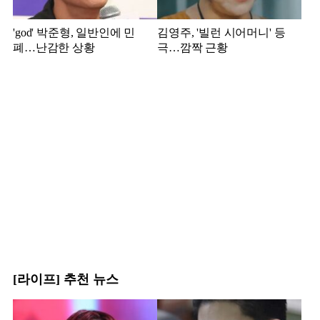
'god' 박준형, 일반인에 민
김영주, '빌런 시어머니' 등
폐…난감한 상황
극…깜짝 근황
[라이프] 추천 뉴스