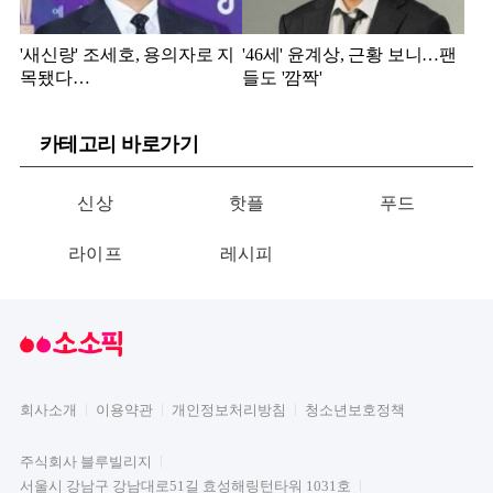
'새신랑' 조세호, 용의자로 지
'46세' 윤계상, 근황 보니…팬
목됐다…
들도 '깜짝'
카테고리 바로가기
신상
핫플
푸드
라이프
레시피
회사소개
이용약관
개인정보처리방침
청소년보호정책
주식회사 블루빌리지
서울시 강남구 강남대로51길 효성해링턴타워 1031호