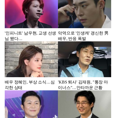
'인피니트' 남우현, 교생 선생
악역으로 '인생캐' 갱신한 男
님 됐다…
배우, 반응 폭발
배우 정혜인, 부상 소식…심
'KBS 퇴사' 김재원, "통장 마
각한 상태
이너스"…안타까운 근황