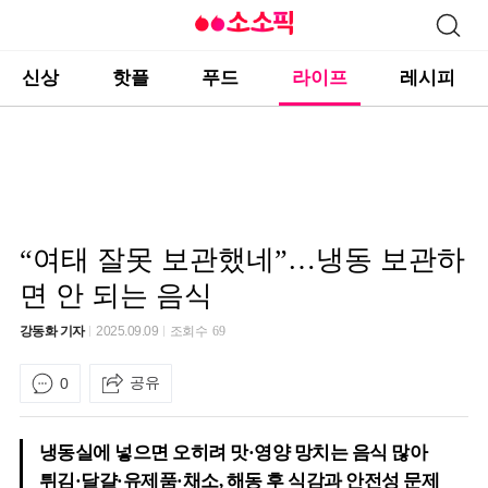
신상
핫플
푸드
라이프
레시피
“여태 잘못 보관했네”…냉동 보관하
면 안 되는 음식
강동화 기자
2025.09.09
조회수
69
공유
0
냉동실에 넣으면 오히려 맛·영양 망치는 음식 많아
튀김·달걀·유제품·채소, 해동 후 식감과 안전성 문제