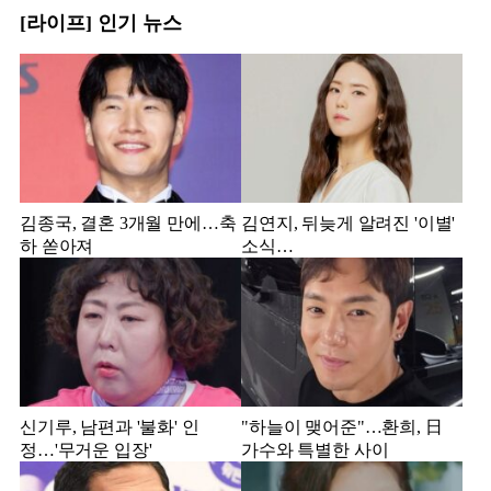
[라이프] 인기 뉴스
김종국, 결혼 3개월 만에…축
김연지, 뒤늦게 알려진 '이별'
하 쏟아져
소식…
신기루, 남편과 '불화' 인
"하늘이 맺어준"…환희, 日
정…'무거운 입장'
가수와 특별한 사이