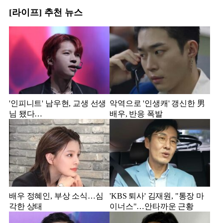
[라이프] 추천 뉴스
'인피니트' 남우현, 교생 선생
악역으로 '인생캐' 갱신한 男
님 됐다…
배우, 반응 폭발
배우 정혜인, 부상 소식…심
'KBS 퇴사' 김재원, "통장 마
각한 상태
이너스"…안타까운 근황