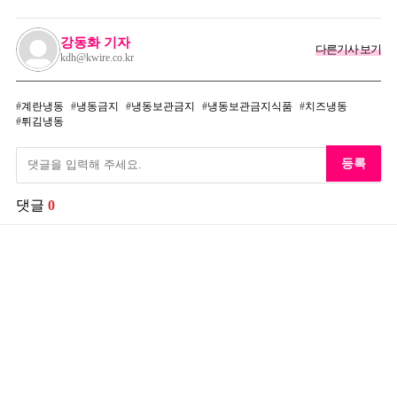
강동화 기자
다른기사 보기
kdh@kwire.co.kr
계란냉동
냉동금지
냉동보관금지
냉동보관금지식품
치즈냉동
튀김냉동
등록
댓글
0