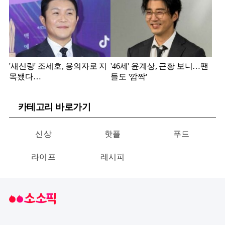
'새신랑' 조세호, 용의자로 지
'46세' 윤계상, 근황 보니…팬
목됐다…
들도 '깜짝'
카테고리 바로가기
신상
핫플
푸드
라이프
레시피