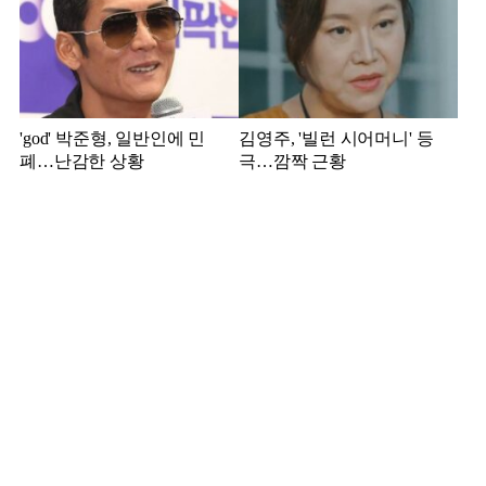
'god' 박준형, 일반인에 민
김영주, '빌런 시어머니' 등
폐…난감한 상황
극…깜짝 근황