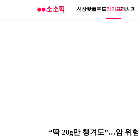
신상
핫플
푸드
라이프
레시피
“딱 20g만 챙겨도”…암 