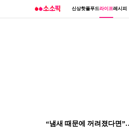
신상
핫플
푸드
라이프
레시피
“냄새 때문에 꺼려졌다면”