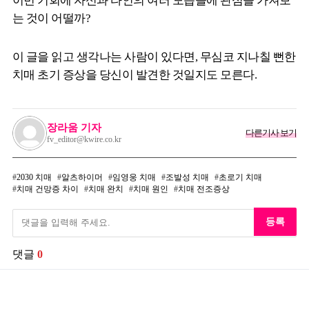
이번 기회에 자신과 타인의 여러 모습들에 관심을 가져보
는 것이 어떨까?
이 글을 읽고 생각나는 사람이 있다면, 무심코 지나칠 뻔한
치매 초기 증상을 당신이 발견한 것일지도 모른다.
장라움 기자
다른기사 보기
fv_editor@kwire.co.kr
2030 치매
알츠하이머
임영웅 치매
조발성 치매
초로기 치매
치매 건망증 차이
치매 완치
치매 원인
치매 전조증상
등록
댓글
0