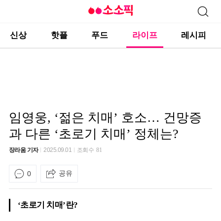
신상
핫플
푸드
라이프
레시피
임영웅, ‘젊은 치매’ 호소… 건망증
과 다른 ‘초로기 치매’ 정체는?
장라움 기자
2025.09.01
조회수
81
공유
0
‘초로기 치매’란?