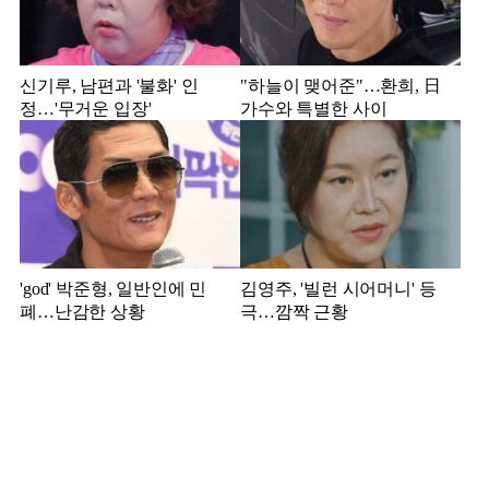
신기루, 남편과 '불화' 인
"하늘이 맺어준"…환희, 日
정…'무거운 입장'
가수와 특별한 사이
'god' 박준형, 일반인에 민
김영주, '빌런 시어머니' 등
폐…난감한 상황
극…깜짝 근황