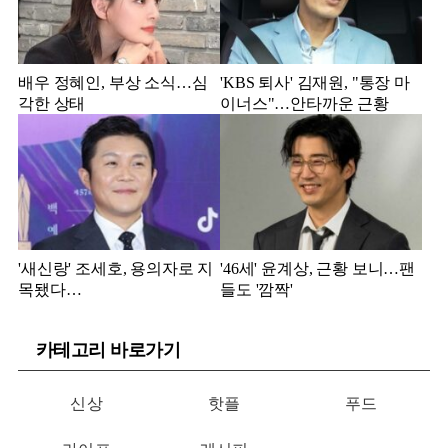
배우 정혜인, 부상 소식…심
'KBS 퇴사' 김재원, "통장 마
각한 상태
이너스"…안타까운 근황
'새신랑' 조세호, 용의자로 지
'46세' 윤계상, 근황 보니…팬
목됐다…
들도 '깜짝'
카테고리 바로가기
신상
핫플
푸드