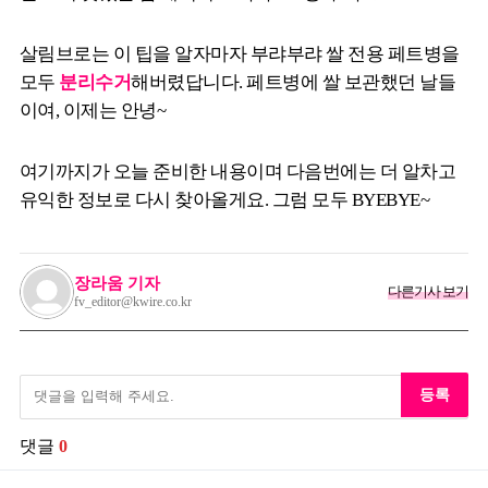
살림브로는 이 팁을 알자마자 부랴부랴 쌀 전용 페트병을
모두
분리수거
해버렸답니다. 페트병에 쌀 보관했던 날들
이여, 이제는 안녕~
여기까지가 오늘 준비한 내용이며 다음번에는 더 알차고
유익한 정보로 다시 찾아올게요. 그럼 모두 BYEBYE~
장라움 기자
다른기사 보기
fv_editor@kwire.co.kr
등록
댓글
0