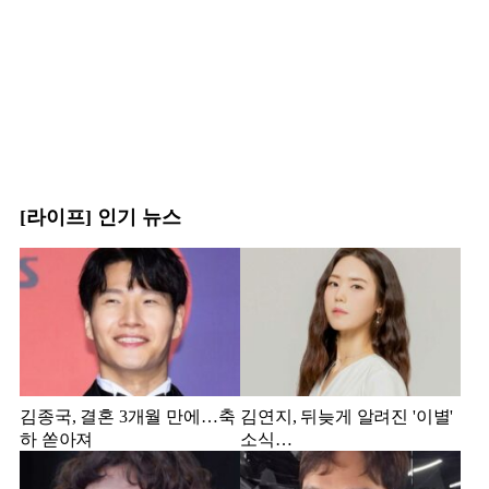
[라이프] 인기 뉴스
김종국, 결혼 3개월 만에…축
김연지, 뒤늦게 알려진 '이별'
하 쏟아져
소식…