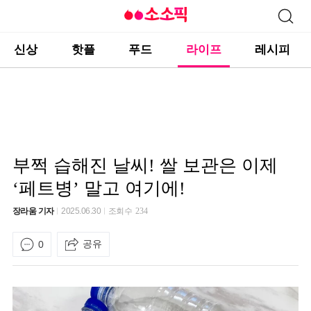
신상
핫플
푸드
라이프
레시피
부쩍 습해진 날씨! 쌀 보관은 이제
‘페트병’ 말고 여기에!
장라움 기자
2025.06.30
조회수
234
공유
0