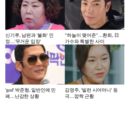
신기루, 남편과 '불화' 인
"하늘이 맺어준"…환희, 日
정…'무거운 입장'
가수와 특별한 사이
'god' 박준형, 일반인에 민
김영주, '빌런 시어머니' 등
폐…난감한 상황
극…깜짝 근황