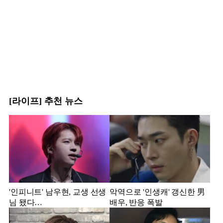
[라이프] 추천 뉴스
'인피니트' 남우현, 교생 선생
악역으로 '인생캐' 갱신한 男
님 됐다…
배우, 반응 폭발