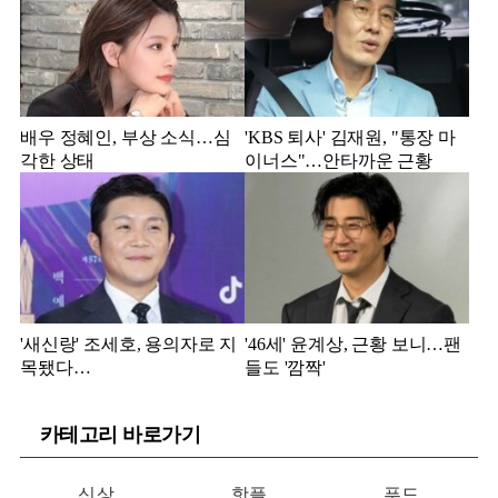
배우 정혜인, 부상 소식…심
'KBS 퇴사' 김재원, "통장 마
각한 상태
이너스"…안타까운 근황
'새신랑' 조세호, 용의자로 지
'46세' 윤계상, 근황 보니…팬
목됐다…
들도 '깜짝'
카테고리 바로가기
신상
핫플
푸드