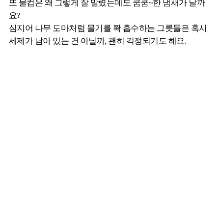
또 물컵은 왜 그렇게 잘 말렸는데도 쿰쿰~한 냄새가 날까
요?
심지어 나무 도마처럼 물기를 쫙 흡수하는 그릇들은 혹시
세제가 남아 있는 건 아닐까, 괜히 걱정되기도 해요.