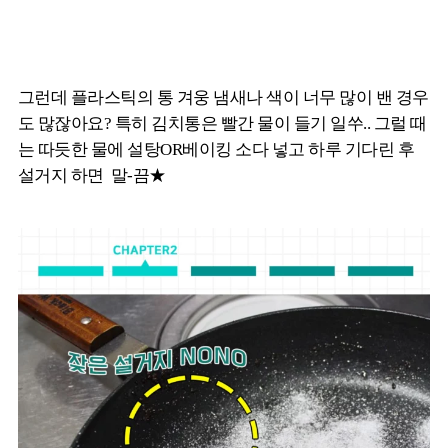
그런데 플라스틱의 통 겨웅 냄새나 색이 너무 많이 밴 경우
도 많잖아요? 특히 김치통은 빨간 물이 들기 일쑤.. 그럴 때
는 따듯한 물에 설탕OR베이킹 소다 넣고 하루 기다린 후
설거지 하면 말-끔★