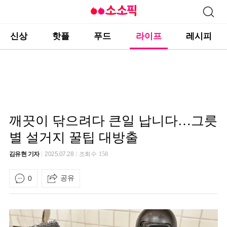
신상
핫플
푸드
라이프
레시피
깨끗이 닦으려다 큰일 납니다…그릇
별 설거지 꿀팁 대방출
김유현 기자
2025.07.28
조회수
158
공유
0