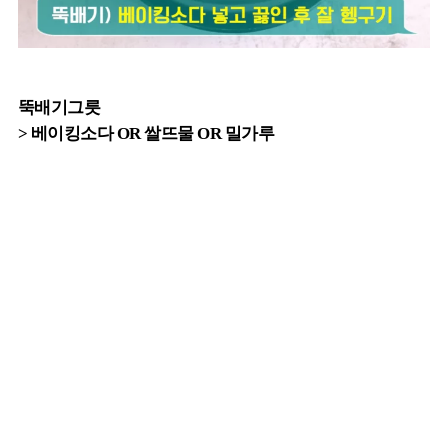
뚝배기그릇
> 베이킹소다 OR 쌀뜨물 OR 밀가루