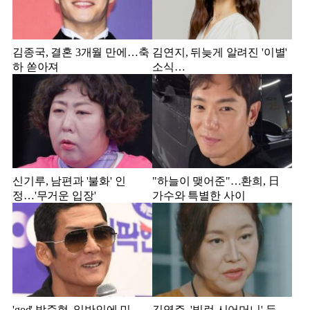
김종국, 결혼 3개월 만에…축
김연지, 뒤늦게 알려진 '이별'
하 쏟아져
소식…
신기루, 남편과 '불화' 인
"하늘이 맺어준"…환희, 日
정…'무거운 입장'
가수와 특별한 사이
'god' 박준형, 일반인에 민
김영주, '빌런 시어머니' 등