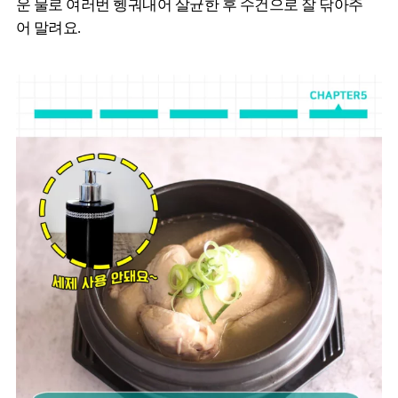
운 물로 여러번 헹궈내어 살균한 후 수건으로 잘 닦아주
어 말려요.