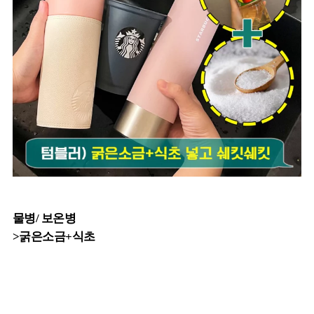
물병/ 보온병
>굵은소금+식초