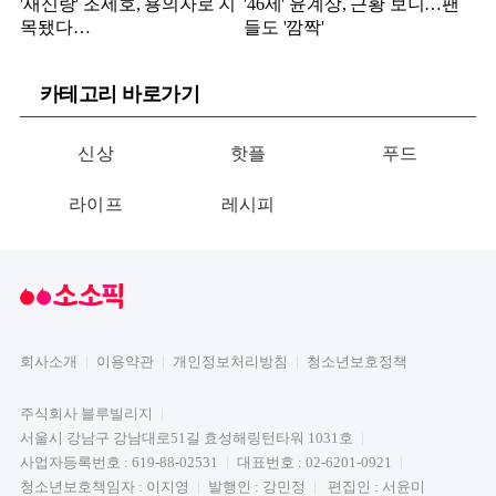
'새신랑' 조세호, 용의자로 지
'46세' 윤계상, 근황 보니…팬
목됐다…
들도 '깜짝'
카테고리 바로가기
신상
핫플
푸드
라이프
레시피
회사소개
이용약관
개인정보처리방침
청소년보호정책
주식회사 블루빌리지
서울시 강남구 강남대로51길 효성해링턴타워 1031호
사업자등록번호 : 619-88-02531
대표번호 : 02-6201-0921
청소년보호책임자 : 이지영
발행인 : 강민정
편집인 : 서윤미