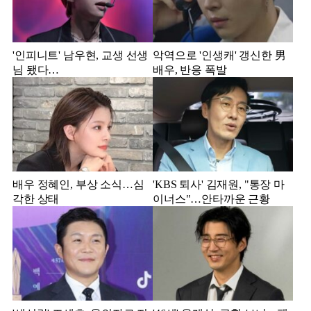
'인피니트' 남우현, 교생 선생
악역으로 '인생캐' 갱신한 男
님 됐다…
배우, 반응 폭발
배우 정혜인, 부상 소식…심
'KBS 퇴사' 김재원, "통장 마
각한 상태
이너스"…안타까운 근황