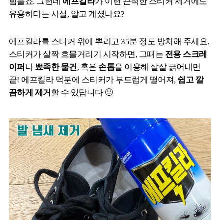
힘들죠. 그런데
에프킬라
가 이런 끈적한 스티커 제거에도
유용하다는 사실, 알고 계셨나요?
에프킬라를 스티커 위에 뿌리고 35분 정도 방치해 주세요.
스티커가 살짝 흐물거리기 시작하면, 그때는
전용 스크레
이퍼
나
뾰족한 물건
, 혹은
손톱
을 이용해 살살 긁어내면
끝! 에프킬라 덕분에 스티커가 부드럽게 떨어져,
쉽고 깔
끔하게 제거
할 수 있답니다 🙂