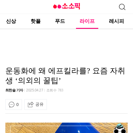
신상
핫플
푸드
라이프
레시피
운동화에 왜 에프킬라를? 요즘 자취
생 ‘의외의 꿀팁’
최한솔 기자
2025.04.27
조회수
783
공유
0