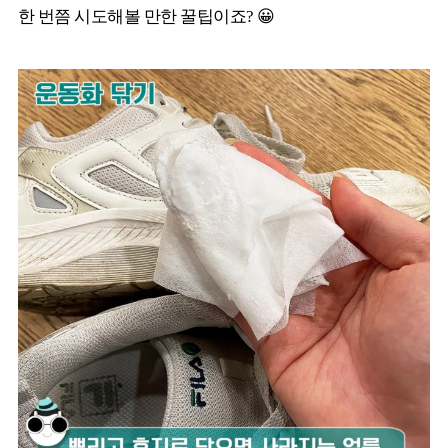
한 번쯤 시도해볼 만한 꿀팁이죠? 😀