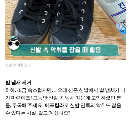
신발 속 악취 잡기
발 냄새 제거
하하, 조금 쑥스럽지만… 오래 신은 신발에서
발 냄새
가 나
기 마련이죠! 그동안 신발 속 냄새 때문에 고민하셨던 분
들, 주목해 주세요!
에프킬라
로 신발 안쪽의 악취도 잡을
수 있다는 사실, 알고 계셨나요?