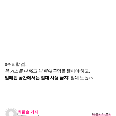
‼️주의할 점‼️
꼭 가스를 다 빼고 난 뒤에
구멍을 뚫어야 하고,
밀폐된 공간에서는 절대 사용 금지!
절대 노놉><
최한솔 기자
다른기사 보기