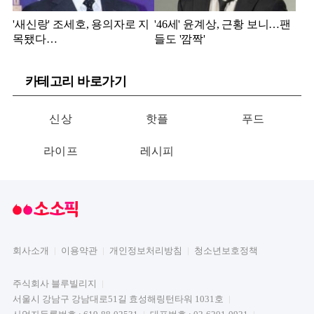
'새신랑' 조세호, 용의자로 지
'46세' 윤계상, 근황 보니…팬
목됐다…
들도 '깜짝'
카테고리 바로가기
신상
핫플
푸드
라이프
레시피
회사소개
이용약관
개인정보처리방침
청소년보호정책
주식회사 블루빌리지
서울시 강남구 강남대로51길 효성해링턴타워 1031호