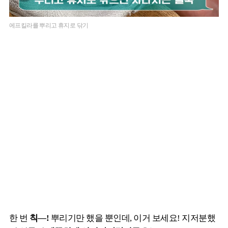
에프킬라를 뿌리고 휴지로 닦기
한 번
칙—!
뿌리기만 했을 뿐인데, 이거 보세요! 지저분했