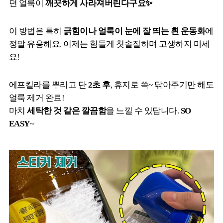
던 얼룩이
깨끗하게 사라져버린다구요✨
이 방법은 특히
긁힘이나 얼룩이 눈에 잘 띄는 흰 운동화
에
정말 유용해요. 이제는 힘들게 칫솔질하며 고생하지 마세
요!
에프킬라를 뿌리고 단
2초 후
, 휴지로 쓱~ 닦아주기만 해도
얼룩 제거 완료!
마치
세탁한 것 같은 깔끔함
을 느낄 수 있답니다.
SO
EASY
~