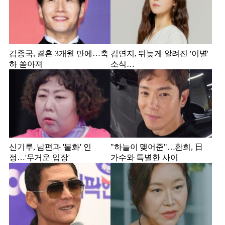
김종국, 결혼 3개월 만에…축
김연지, 뒤늦게 알려진 '이별'
하 쏟아져
소식…
신기루, 남편과 '불화' 인
"하늘이 맺어준"…환희, 日
정…'무거운 입장'
가수와 특별한 사이