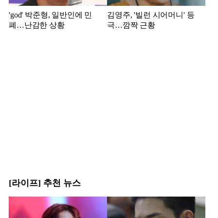
'god' 박준형, 일반인에 민
김영주, '빌런 시어머니' 등
폐…난감한 상황
극…깜짝 근황
[라이프] 추천 뉴스