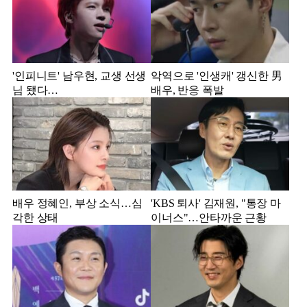
'인피니트' 남우현, 교생 선생
악역으로 '인생캐' 갱신한 男
님 됐다…
배우, 반응 폭발
배우 정혜인, 부상 소식…심
'KBS 퇴사' 김재원, "통장 마
각한 상태
이너스"…안타까운 근황