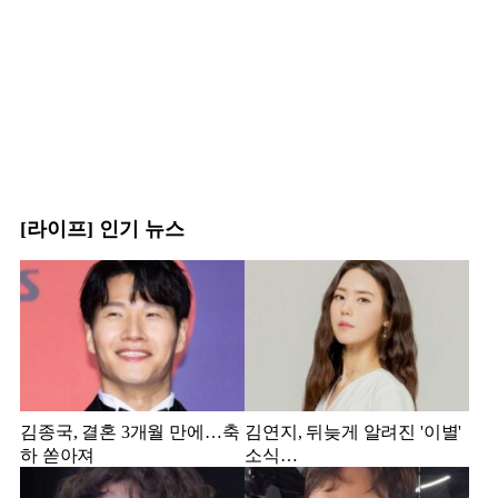
[라이프] 인기 뉴스
김종국, 결혼 3개월 만에…축
김연지, 뒤늦게 알려진 '이별'
하 쏟아져
소식…