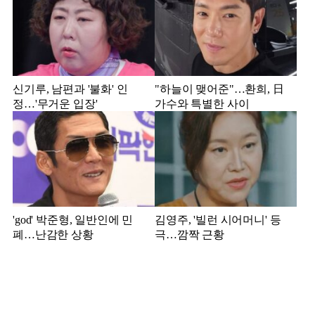
신기루, 남편과 '불화' 인
"하늘이 맺어준"…환희, 日
정…'무거운 입장'
가수와 특별한 사이
'god' 박준형, 일반인에 민
김영주, '빌런 시어머니' 등
폐…난감한 상황
극…깜짝 근황