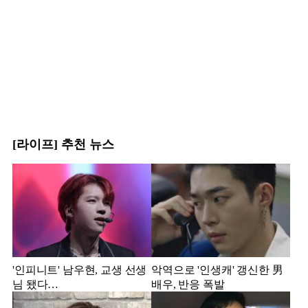
[라이프] 추천 뉴스
'인피니트' 남우현, 교생 선생
악역으로 '인생캐' 갱신한 男
님 됐다…
배우, 반응 폭발