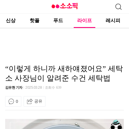
신상
핫플
푸드
라이프
레시피
“이렇게 하니까 새하얘졌어요” 세탁
소 사장님이 알려준 수건 세탁법
김유현 기자
2025.03.28
조회수
639
공유
0