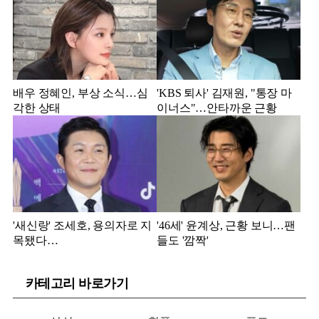
배우 정혜인, 부상 소식…심
'KBS 퇴사' 김재원, "통장 마
각한 상태
이너스"…안타까운 근황
'새신랑' 조세호, 용의자로 지
'46세' 윤계상, 근황 보니…팬
목됐다…
들도 '깜짝'
카테고리 바로가기