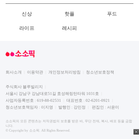
신상
핫플
푸드
라이프
레시피
회사소개
이용약관
개인정보처리방침
청소년보호정책
주식회사 블루빌리지
서울시 강남구 강남대로51길 효성해링턴타워 1031호
사업자등록번호 : 619-88-02531
대표번호 : 02-6201-0921
청소년보호책임자 : 이지영
발행인 : 강민정
편집인 : 서윤미
소소픽의 모든 콘텐츠는 저작권법의 보호를 받은 바, 무단 전재, 복사, 배포 등을 금합
니다.
© Copyright by 소소픽. All Rights Reserved.