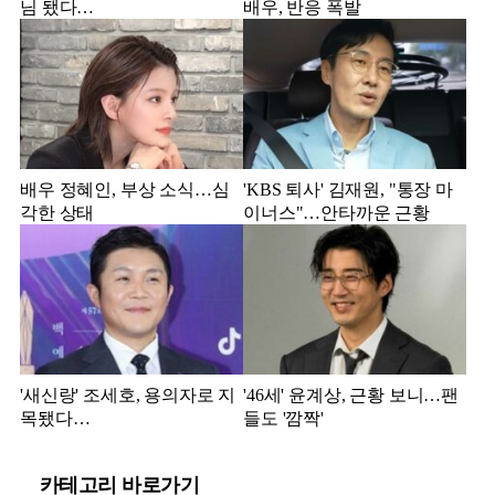
님 됐다…
배우, 반응 폭발
배우 정혜인, 부상 소식…심
'KBS 퇴사' 김재원, "통장 마
각한 상태
이너스"…안타까운 근황
'새신랑' 조세호, 용의자로 지
'46세' 윤계상, 근황 보니…팬
목됐다…
들도 '깜짝'
카테고리 바로가기