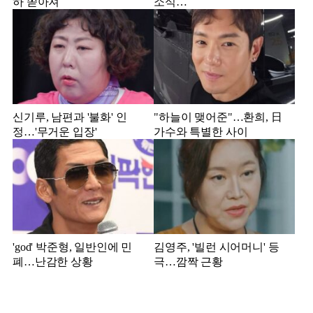
하 쏟아져
소식…
신기루, 남편과 '불화' 인
"하늘이 맺어준"…환희, 日
정…'무거운 입장'
가수와 특별한 사이
'god' 박준형, 일반인에 민
김영주, '빌런 시어머니' 등
폐…난감한 상황
극…깜짝 근황