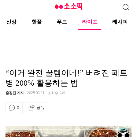
신상
핫플
푸드
라이프
레시피
“이거 완전 꿀템이네!” 버려진 페트
병 200% 활용하는 법
홍경진 기자
2025.03.21
조회수
249
공유
0